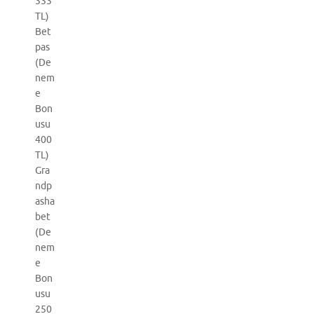
333
TL)
Bet
pas
(De
nem
e
Bon
usu
400
TL)
Gra
ndp
asha
bet
(De
nem
e
Bon
usu
250