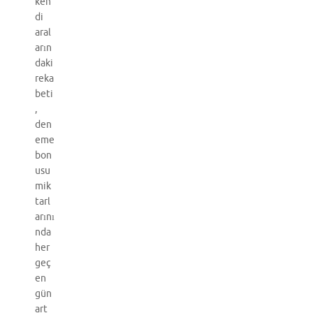
ken
di
aral
arın
daki
reka
beti
,
den
eme
bon
usu
mik
tarl
arını
nda
her
geç
en
gün
art