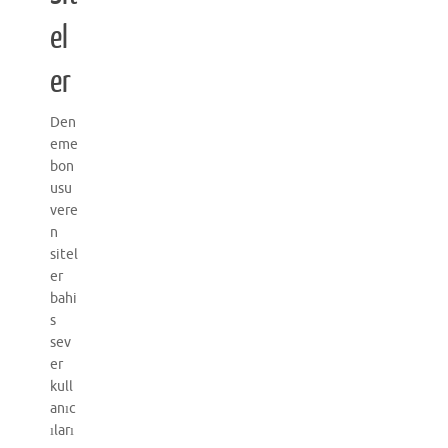
el
er
Den
eme
bon
usu
vere
n
sitel
er
bahi
s
sev
er
kull
anıc
ıları