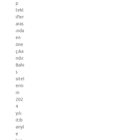
p
tekl
ifler
aras
ında
en
öne
çıka
ndır.
Bahi
s
sitel
erin
in
202
4
yılı
itib
ariyl
e