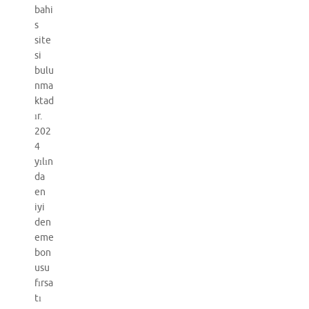
bahi
s
site
si
bulu
nma
ktad
ır.
202
4
yılın
da
en
iyi
den
eme
bon
usu
fırsa
tı