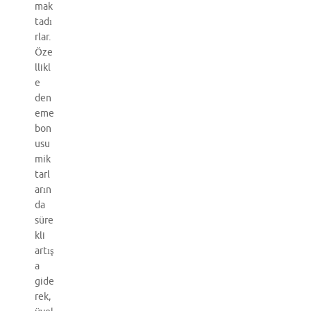
mak
tadı
rlar.
Öze
llikl
e
den
eme
bon
usu
mik
tarl
arın
da
süre
kli
artış
a
gide
rek,