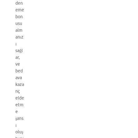
den
eme
bon
usu
alm
anız
ı
sağl
ar,
ve
bed
ava
kaza
nç
elde
etm
e
şans
ı
oluş