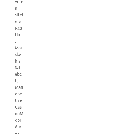
vere
n
sitel
ere
Res
tbet
,
Mar
sba
his,
Sah
abe
t,
Mari
obe
t ve
Casi
noM
obi
örn
ek