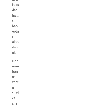
ların
dan
hızlı
ca
hab
erda
r
olab
ilirsi
niz.
Den
eme
bon
usu
vere
n
sitel
er
sıral