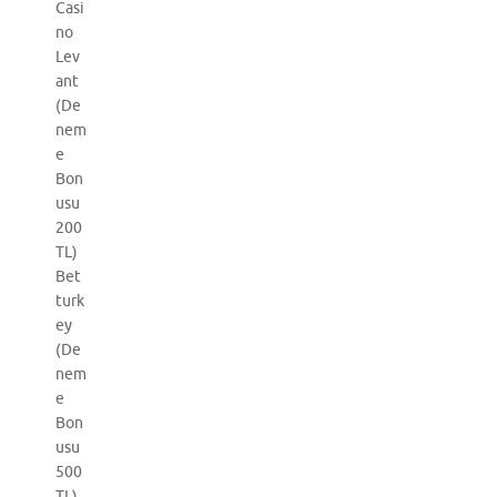
Casi
no
Lev
ant
(De
nem
e
Bon
usu
200
TL)
Bet
turk
ey
(De
nem
e
Bon
usu
500
TL)