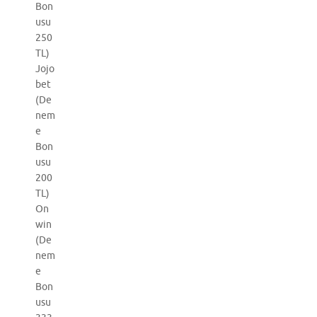
Bon
usu
250
TL)
Jojo
bet
(De
nem
e
Bon
usu
200
TL)
On
win
(De
nem
e
Bon
usu