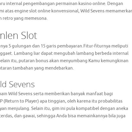
aru internal pengembangan permainan kasino online. Dengan
mi atas engine slot online konvensional, Wild Sevens memamerka
an retro yang memesona.
nlen Slot
nya 5 gulungan dan 15 garis pembayaran.Fitur-fiturnya meliputi
enggaet. Lambang liar dapat mengubah lambang berbeda internal
 Selain itu, putaran bonus akan menyumbang Kamu kemungkinan
utaran tambahan yang mendebarkan.
ld Sevens
main Wild Sevens serta memberikan banyak manfaat bagi
(Return to Player) apa tinggian, oleh karena itu probabilitas
n menjulang. Selain itu, gim ini pula kompatibel dengan aneka
erdas, dan gawai, sehingga Anda bisa memainkannya bila juga