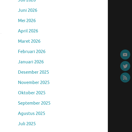
Juli 2026
Juni 2026
Mei 2026
April 2026
Maret 2026
Februari 2026
Januari 2026
Desember 2025
November 2025
Oktober 2025
September 2025
Agustus 2025
Juli 2025