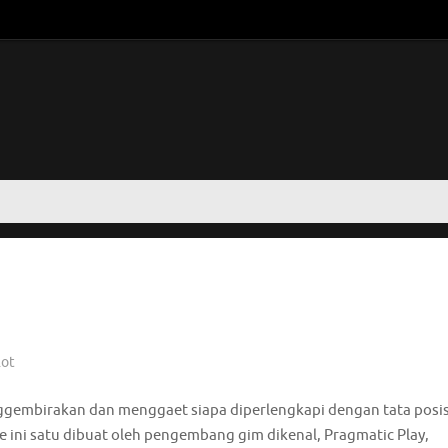
lot
ggembirakan dan menggaet siapa diperlengkapi dengan tata posis
 ini satu dibuat oleh pengembang gim dikenal, Pragmatic Play,