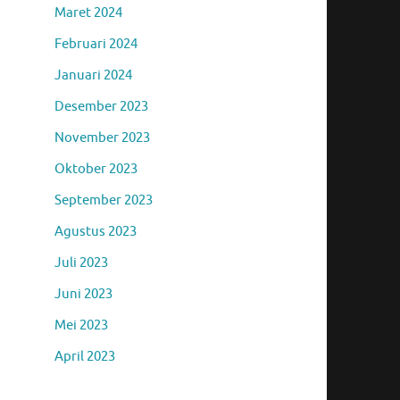
Maret 2024
Februari 2024
Januari 2024
Desember 2023
November 2023
Oktober 2023
September 2023
Agustus 2023
Juli 2023
Juni 2023
Mei 2023
April 2023