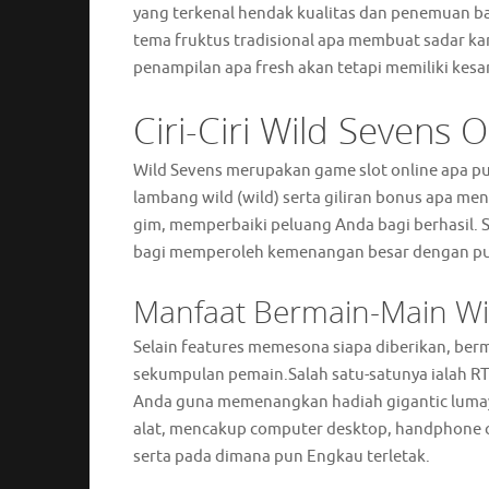
yang terkenal hendak kualitas dan penemuan b
tema fruktus tradisional apa membuat sadar ka
penampilan apa fresh akan tetapi memiliki kes
Ciri-Ciri Wild Sevens O
Wild Sevens merupakan game slot online apa pu
lambang wild (wild) serta giliran bonus apa m
gim, memperbaiki peluang Anda bagi berhasil.
bagi memperoleh kemenangan besar dengan p
Manfaat Bermain-Main Wi
Selain features memesona siapa diberikan, ber
sekumpulan pemain.Salah satu-satunya ialah RTP 
Anda guna memenangkan hadiah gigantic lumaya
alat, mencakup computer desktop, handphone c
serta pada dimana pun Engkau terletak.