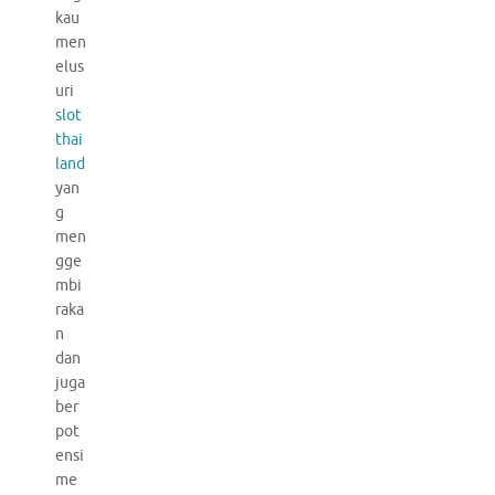
kau
men
elus
uri
slot
thai
land
yan
g
men
gge
mbi
raka
n
dan
juga
ber
pot
ensi
me