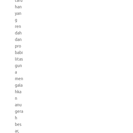
taru
han
yan
g
ren
dah
dan
pro
babi
litas
gun
a
men
gala
hka
n
anu
gera
h
bes
ar,