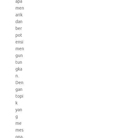
apa
men
arik
dan
ber
pot
ensi
men
gun
tun
gka
n.
Den
gan
topi
k
yan
g
me
mes
ona,