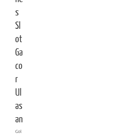
s
Sl
ot
Ga
co
r
Ul
as
an
Gol