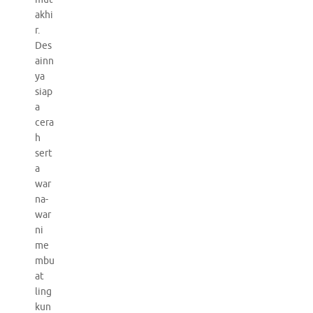
akhi
r.
Des
ainn
ya
siap
a
cera
h
sert
a
war
na-
war
ni
me
mbu
at
ling
kun