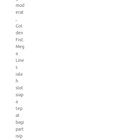
mod
erat
,
Gol
den
Fist:
Meg
a
Line
s
iala
h
slot
siap
a
tep
at
bagi
part
isip