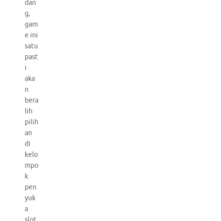
dan
g,
gam
e ini
satu
past
i
aka
n
bera
lih
pilih
an
di
kelo
mpo
k
pen
yuk
a
slot