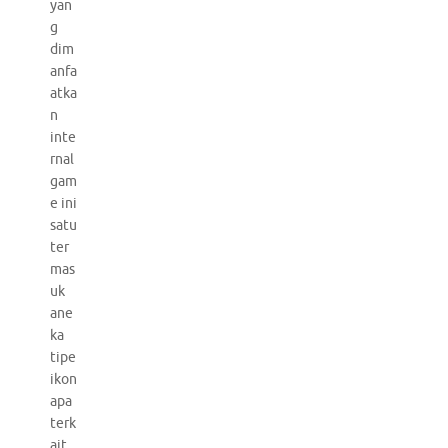
yan
g
dim
anfa
atka
n
inte
rnal
gam
e ini
satu
ter
mas
uk
ane
ka
tipe
ikon
apa
terk
ait