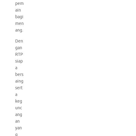
pem
ain
bagi
men
ang.
Den
gan
RTP
siap
a
bers
aing
sert
a
keg
unc
ang
an
yan
g