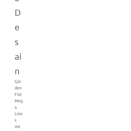
D
e
s
ai
n
Gol
den
Fist:
Meg
a
Line
s
me