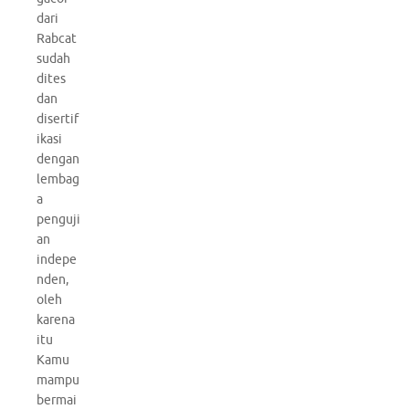
dari
Rabcat
sudah
dites
dan
disertif
ikasi
dengan
lembag
a
penguji
an
indepe
nden,
oleh
karena
itu
Kamu
mampu
bermai