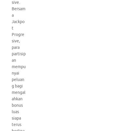
sive.
Bersam
a
Jackpo
t
Progre
sive,
para
partisip
an
mempu
nyai
peluan
g bagi
mengal
ahkan
bonus
luas
siapa
terus