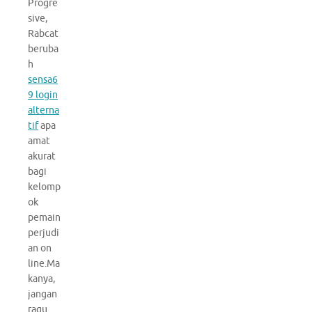
Progre
sive,
Rabcat
beruba
h
sensa6
9 login
alterna
tif
apa
amat
akurat
bagi
kelomp
ok
pemain
perjudi
an on
line.Ma
kanya,
jangan
ragu