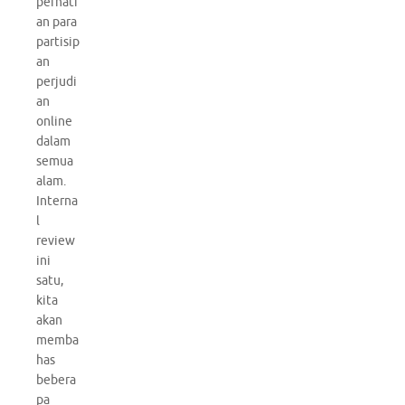
perhati
an para
partisip
an
perjudi
an
online
dalam
semua
alam.
Interna
l
review
ini
satu,
kita
akan
memba
has
bebera
pa