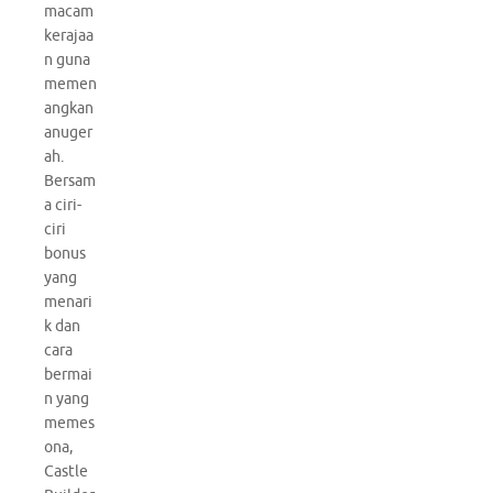
macam
kerajaa
n guna
memen
angkan
anuger
ah.
Bersam
a ciri-
ciri
bonus
yang
menari
k dan
cara
bermai
n yang
memes
ona,
Castle