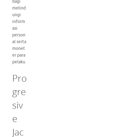
bagi
melind
ungi
inform
asi
person
al serta
monet
er para
pelaku.
Pro
gre
siv
e
Jac