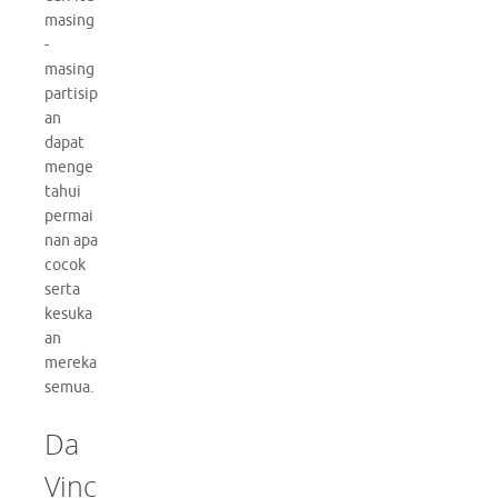
masing
-
masing
partisip
an
dapat
menge
tahui
permai
nan apa
cocok
serta
kesuka
an
mereka
semua.
Da
Vinc