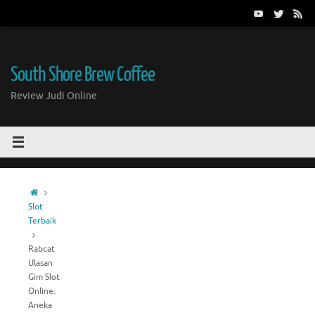
Skip
to
content
South Shore Brew Coffee
Review Judi Online
Home
Slot
Terbaik
Rabcat
Ulasan
Gim Slot
Online:
Aneka