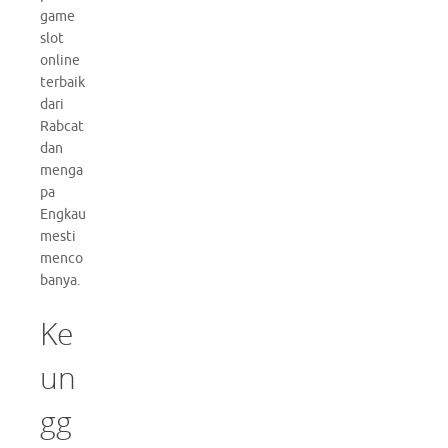
game
slot
online
terbaik
dari
Rabcat
dan
menga
pa
Engkau
mesti
menco
banya.
Ke
un
gg