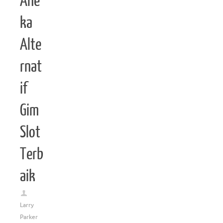
Ane
ka
Alte
rnat
if
Gim
Slot
Terb
aik
Larry
Parker