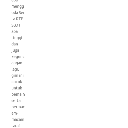
apa
mengg
oda.Ser
ta RTP
SLOT
apa
tinggi
dan
juga
kegunc
angan
lagi,
gim ini
cocok
untuk
pemain
serta
bermac
am-
macam
taraf