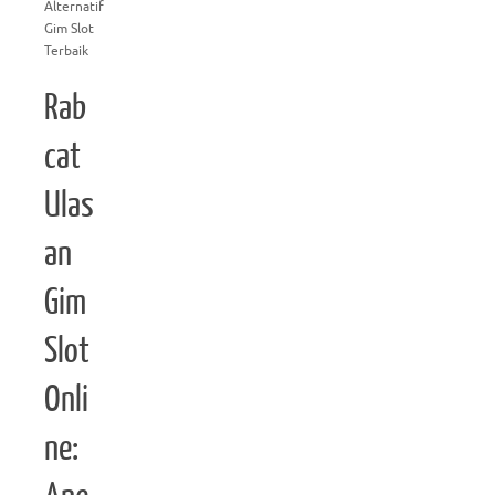
Alternatif
Gim Slot
Terbaik
Rab
cat
Ulas
an
Gim
Slot
Onli
ne: