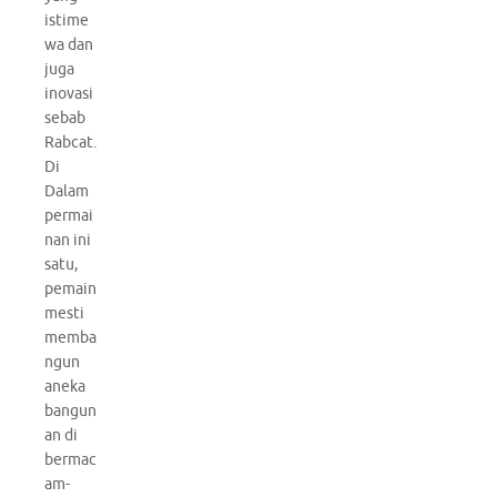
istime
wa dan
juga
inovasi
sebab
Rabcat.
Di
Dalam
permai
nan ini
satu,
pemain
mesti
memba
ngun
aneka
bangun
an di
bermac
am-