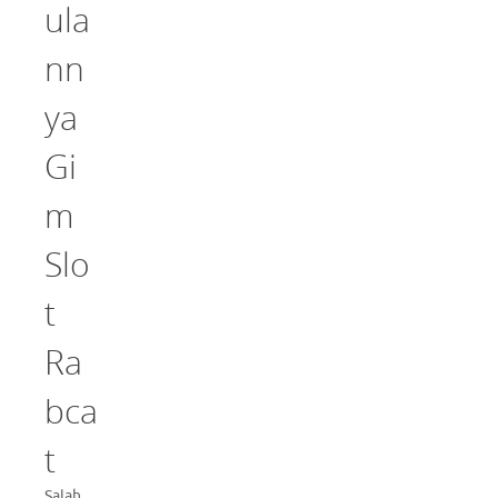
ula
nn
ya
Gi
m
Slo
t
Ra
bca
t
Salah