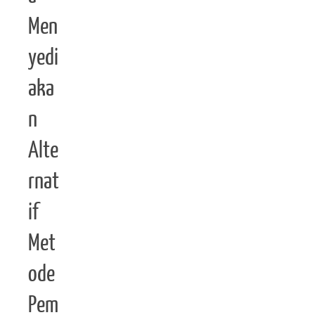
Men
yedi
aka
n
Alte
rnat
if
Met
ode
Pem