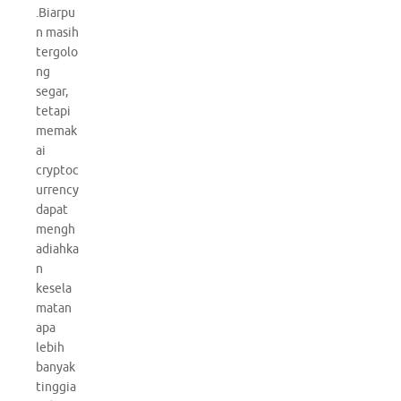
.Biarpu
n masih
tergolo
ng
segar,
tetapi
memak
ai
cryptoc
urrency
dapat
mengh
adiahka
n
kesela
matan
apa
lebih
banyak
tinggia