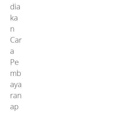
dia
ka
n
Car
a
Pe
mb
aya
ran
ap