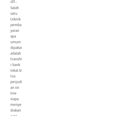
al:
Salah
satu
teknik
pemba
yaran
apa
umum
dipakai
adalah
transfe
r bank
lokal.Si
tus
perjudi
an on
line
siapa
menye
diakan