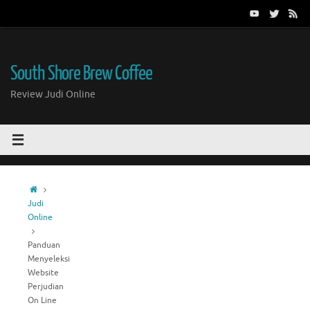
Skip
to
content
South Shore Brew Coffee
Review Judi Online
Home
Judi
Online
Panduan
Menyeleksi
Website
Perjudian
On Line