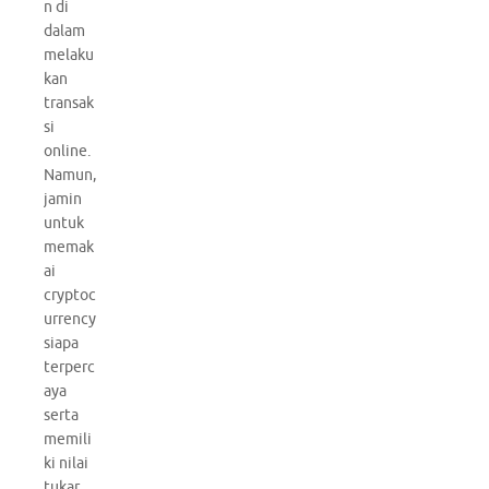
n di
dalam
melaku
kan
transak
si
online.
Namun,
jamin
untuk
memak
ai
cryptoc
urrency
siapa
terperc
aya
serta
memili
ki nilai
tukar