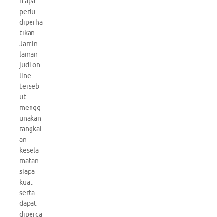
h apa
perlu
diperha
tikan.
Jamin
laman
judi on
line
terseb
ut
mengg
unakan
rangkai
an
kesela
matan
siapa
kuat
serta
dapat
diperca