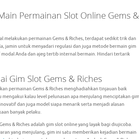
n-Main Permainan Slot Online Gems &
l melakukan permainan Gems & Riches, terdapat sedikit trik dan
a, jamin untuk menyadari regulasi dan juga metode bermain gim
f modal Anda dan ajeg tertib internal bermain. Hindari tertarik
ai Gim Slot Gems & Riches
ukan permainan Gems & Riches menghadiahkan tinjauan baik
Itu mengakui kalau level pelunasan apa menjulang menciptakan gi
tur inovatif dan juga model siapa menarik serta menjadi alasan
aan banyak pelaku.
Gems & Riches adalah gim slot online yang layak bagi diujicoba.
yaran yang menjulang, gim ini satu memberikan kejadian bermain