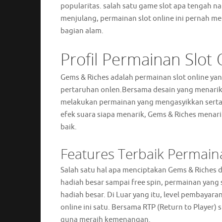
popularitas. salah satu game slot apa tengah na
menjulang, permainan slot online ini pernah 
bagian alam.
Profil Permainan Slot
Gems & Riches adalah permainan slot online ya
pertaruhan onlen.Bersama desain yang menarik 
melakukan permainan yang mengasyikkan sert
efek suara siapa menarik, Gems & Riches menar
baik.
Features Terbaik Permain
Salah satu hal apa menciptakan Gems & Riches 
hadiah besar sampai free spin, permainan yan
hadiah besar. Di Luar yang itu, level pembayara
online ini satu. Bersama RTP (Return to Player) 
guna meraih kemenangan.