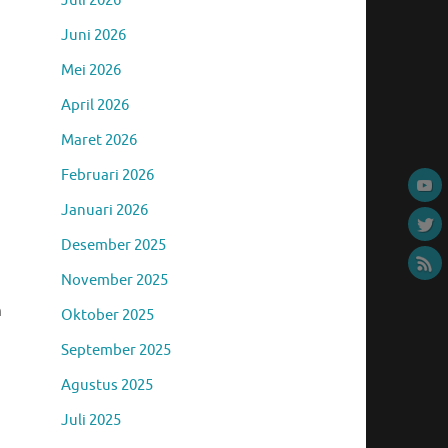
Juli 2026
Juni 2026
Mei 2026
April 2026
Maret 2026
Februari 2026
Januari 2026
Desember 2025
November 2025
m
Oktober 2025
September 2025
Agustus 2025
Juli 2025