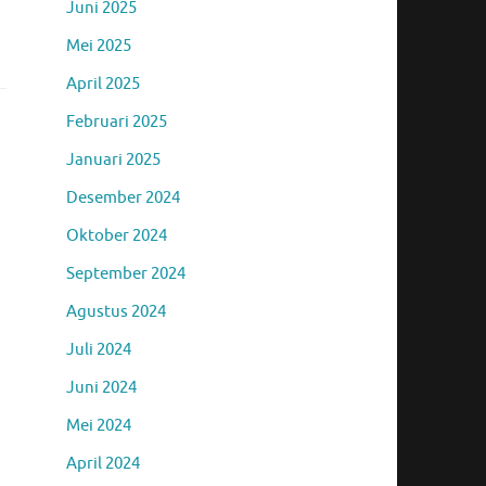
Juni 2025
Mei 2025
April 2025
Februari 2025
Januari 2025
Desember 2024
Oktober 2024
September 2024
Agustus 2024
Juli 2024
Juni 2024
Mei 2024
April 2024