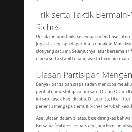
Trik serta Taktik Bermai
Riches
Untuk memperbaiki kesempatan berhasil interna
juga strategi apa dapat Anda gunakan.Mula-Mul
slot yang satu ini. Selanjutnya, atur bersama ari
emosi serta stabil tenang waktu bermain-main.
Ulasan Partisipan Mengen
Banyak partisipan siapa sudah mencoba melak
perihal game slot gacor ini satu.Orang-Orang 
ini satu layak bagi dicoba. Di Luar itu, fitur-fi
penentu mengapa Gems & Riches berubah kesuk
Asal ulasan dalam di atas, bisa diringkas bahwa 
Bersama features terbaik dan juga level pemba