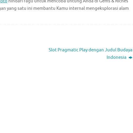
toto
hindari ragu untuk mencoba untung Anda di Gems & Riches
an yang satu ini membantu Kamu internal mengeksplorasi alam
Slot Pragmatic Play dengan Judul Budaya
Indonesia