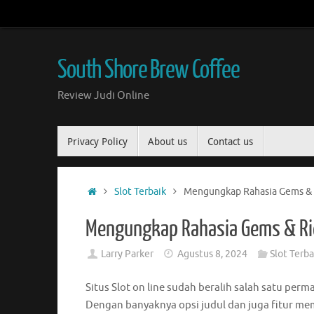
Skip
to
content
South Shore Brew Coffee
Review Judi Online
Skip
Privacy Policy
About us
Contact us
to
content
Home
Slot Terbaik
Mengungkap Rahasia Gems & R
Mengungkap Rahasia Gems & Ric
Larry Parker
Agustus 8, 2024
Slot Terba
Situs Slot on line sudah beralih salah satu per
Dengan banyaknya opsi judul dan juga fitur me