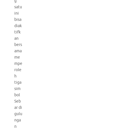
g
satu
ini
bisa
diak
tifk
an
bers
ama
me
mpe
role
h
tiga
sim
bol
Seb
ar di
gulu
nga
n