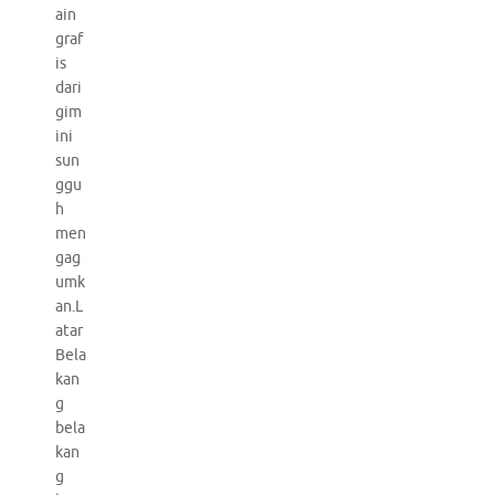
ain
graf
is
dari
gim
ini
sun
ggu
h
men
gag
umk
an.L
atar
Bela
kan
g
bela
kan
g