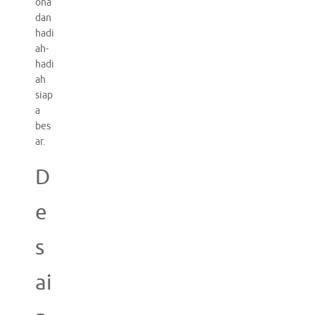
ona
dan
hadi
ah-
hadi
ah
siap
a
bes
ar.
D
e
s
ai