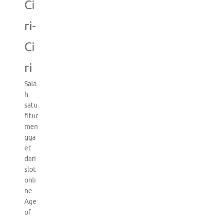
Ci
ri-
Ci
ri
Sala
h
satu
fitur
men
gga
et
dari
slot
onli
ne
Age
of