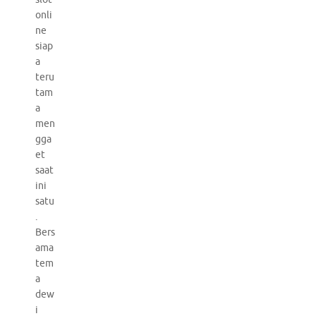
onli
ne
siap
a
teru
tam
a
men
gga
et
saat
ini
satu
.
Bers
ama
tem
a
dew
i