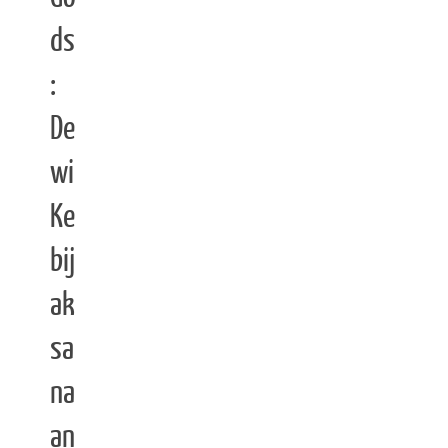
ds
:
De
wi
Ke
bij
ak
sa
na
an