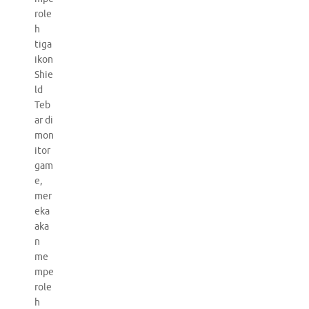
role
h
tiga
ikon
Shie
ld
Teb
ar di
mon
itor
gam
e,
mer
eka
aka
n
me
mpe
role
h