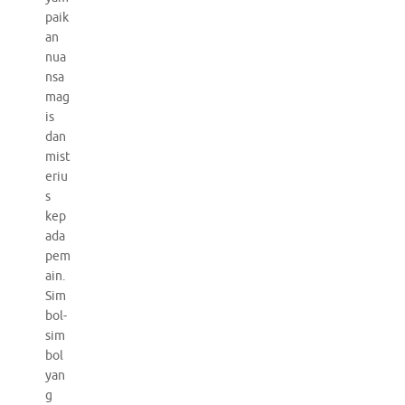
paik
an
nua
nsa
mag
is
dan
mist
eriu
s
kep
ada
pem
ain.
Sim
bol-
sim
bol
yan
g