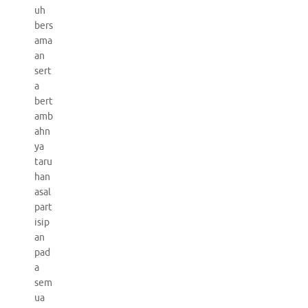
uh
bers
ama
an
sert
a
bert
amb
ahn
ya
taru
han
asal
part
isip
an
pad
a
sem
ua