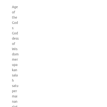
Age
of
the
God
s:
God
dess
of
Wis
dom
mer
upa
kan
sala
h
satu
per
mai
nan
slot