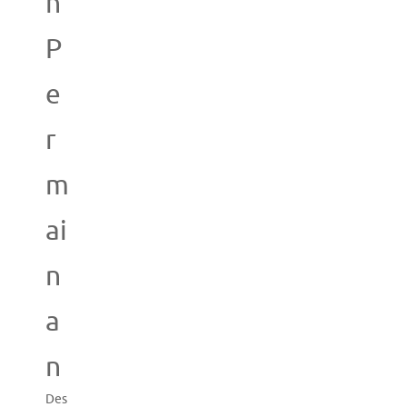
n
P
e
r
m
ai
n
a
n
Des