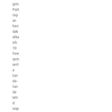
gim.
Part
isip
an
hen
dak
dika
sih
10
free
spin
sert
a
tan
da-
tan
da
Wil
d
siap