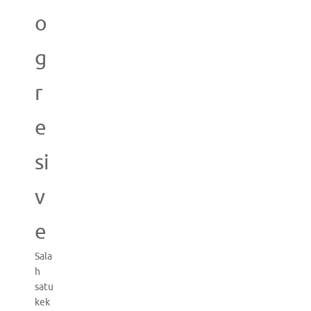
o
g
r
e
si
v
e
Sala
h
satu
kek