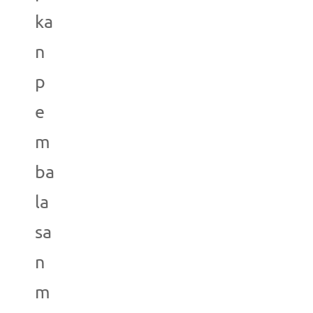
ka
n
p
e
m
ba
la
sa
n
m