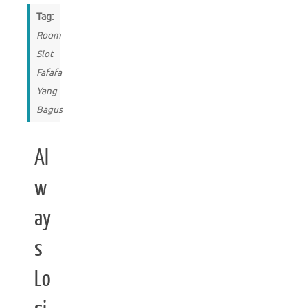
Tag:
Room
Slot
Fafafa
Yang
Bagus
Al
w
ay
s
Lo