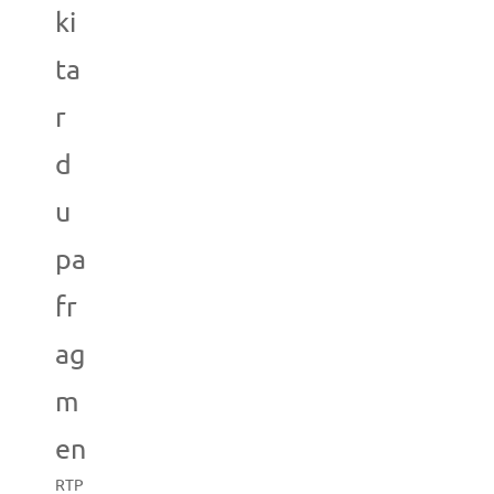
ki
ta
r
d
u
pa
fr
ag
m
en
RTP