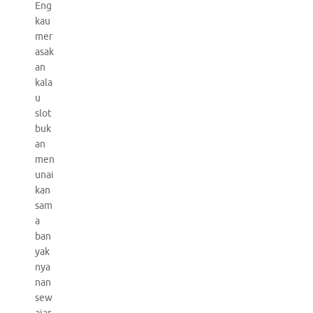
Eng
kau
mer
asak
an
kala
u
slot
buk
an
men
unai
kan
sam
a
ban
yak
nya
nan
sew