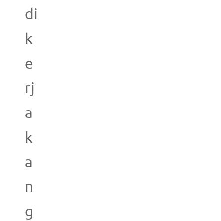
di
k
e
rj
a
k
a
n
g