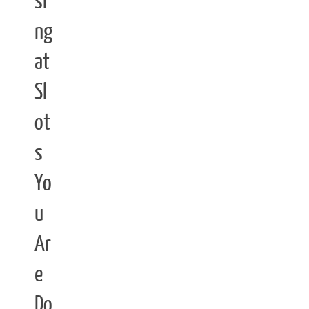
si
ng
at
Sl
ot
s
Yo
u
Ar
e
Do