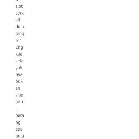
slot
terk
ait
dicu
rang
i? ”
Eng
kau
sela
yak
nya
buk
an
siap
lulu
s,
bara
ng
apa
pula