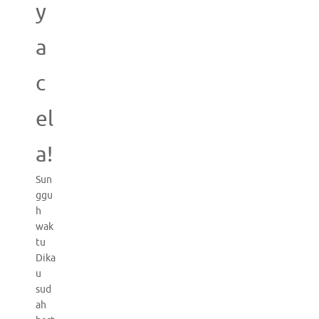
y
a
c
el
a!
Sun
ggu
h
wak
tu
Dika
u
sud
ah