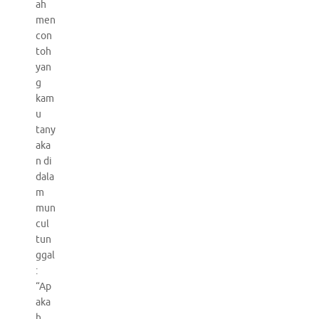
ah
men
con
toh
yan
g
kam
u
tany
aka
n di
dala
m
mun
cul
tun
ggal
:
“Ap
aka
h