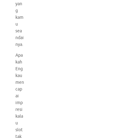
yan
g
kam
u
sea
ndai
nya.
Apa
kah
Eng
kau
men
cap
ai
imp
resi
kala
u
slot
tak