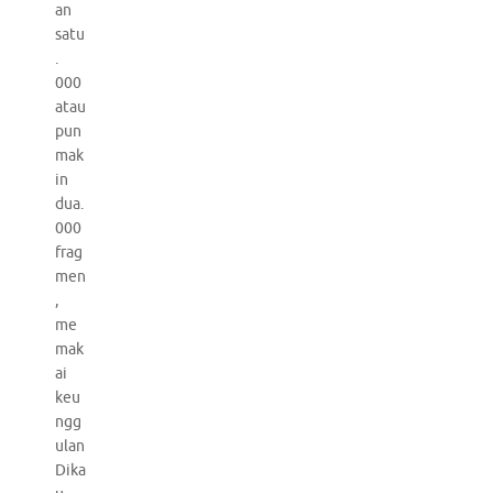
an
satu
.
000
atau
pun
mak
in
dua.
000
frag
men
,
me
mak
ai
keu
ngg
ulan
Dika