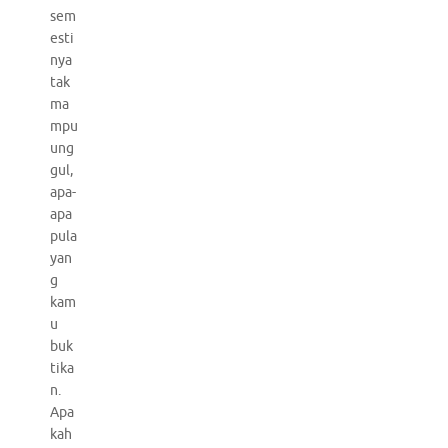
sem
esti
nya
tak
ma
mpu
ung
gul,
apa-
apa
pula
yan
g
kam
u
buk
tika
n.
Apa
kah