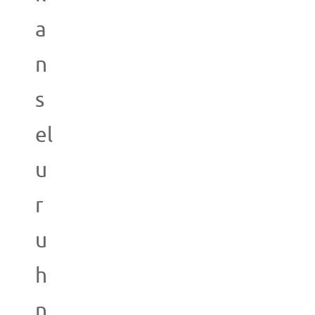
a
n
s
el
u
r
u
h
n