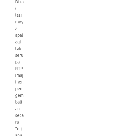
Dika
u
lazi
mny
a
apal
agi
tak
seru
pa
RTP
imaj
iner,
pen
gem
bali
an
seca
ra
“dij
anji