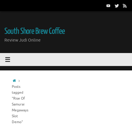
Skip
to
content
South Shore Brew Coffee
Review Judi Online
Home
Posts
tagged
"Rise Of
Samurai
Megaways
Slot
Demo"