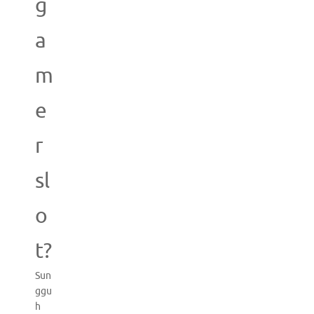
g
a
m
e
r
sl
o
t?
Sun
ggu
h