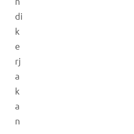
n
di
k
e
rj
a
k
a
n