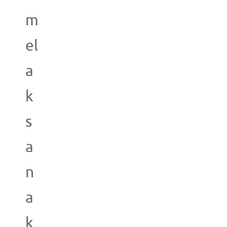
m
el
a
k
s
a
n
a
k