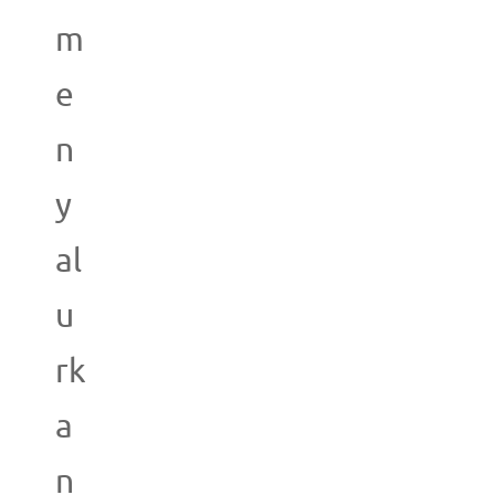
m
e
n
y
al
u
rk
a
n