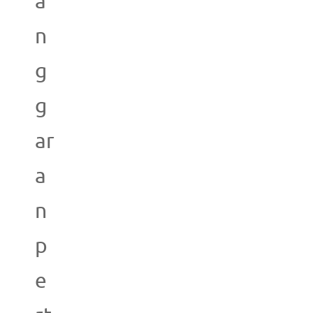
a
n
g
g
ar
a
n
p
e