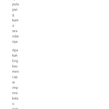
pula
yan
g
kam
u
sea
ndai
nya.
Apa
kah
Eng
kau
men
cap
ai
imp
resi
kala
u