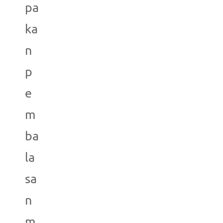
pa
ka
n
p
e
m
ba
la
sa
n
m