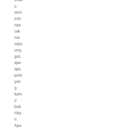
u
sem
esti
nya
tak
ma
mpu
ung
gul,
apa-
apa
pula
yan
g
kam
u
buk
tika
n.
Apa