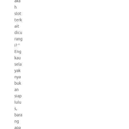
aka
h
slot
terk
ait
dicu
rang
i? ”
Eng
kau
sela
yak
nya
buk
an
siap
lulu
s,
bara
ng
apa