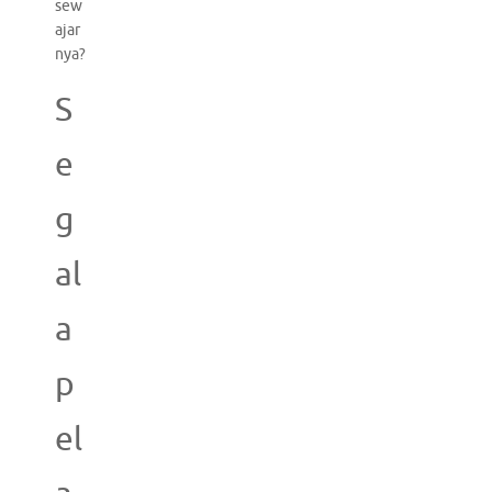
sew
ajar
nya?
S
e
g
al
a
p
el