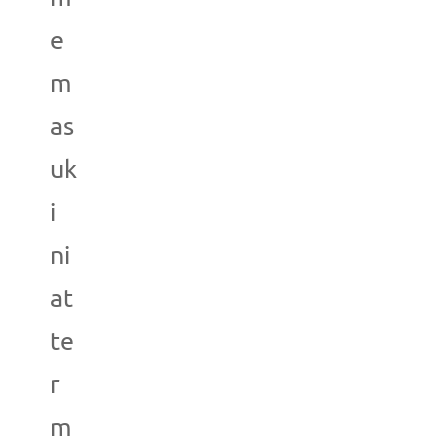
e
m
as
uk
i
ni
at
te
r
m