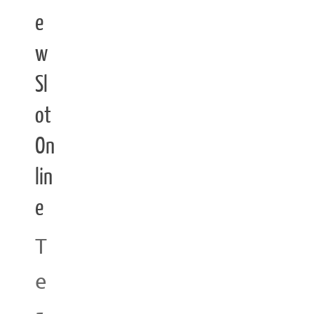
e
w
Sl
ot
On
lin
e
T
e