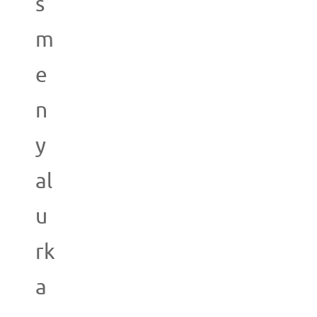
s
m
e
n
y
al
u
rk
a