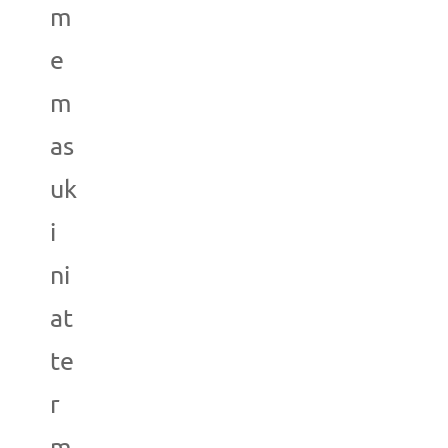
m
e
m
as
uk
i
ni
at
te
r
m