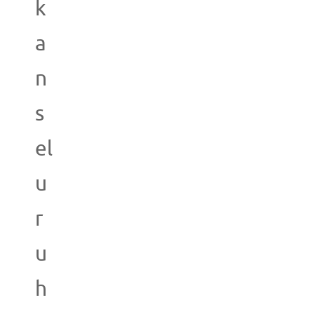
k
a
n
s
el
u
r
u
h