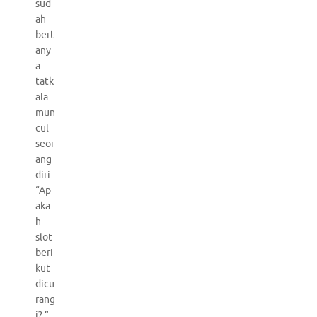
sud
ah
bert
any
a
tatk
ala
mun
cul
seor
ang
diri:
“Ap
aka
h
slot
beri
kut
dicu
rang
i? ”