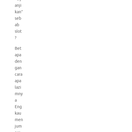
anji
kan”
seb
ab
slot
?
Bet
apa
den
gan
cara
apa
lazi
mny
a
Eng
kau
men
jum