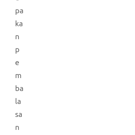
pa
ka
n
p
e
m
ba
la
sa
n