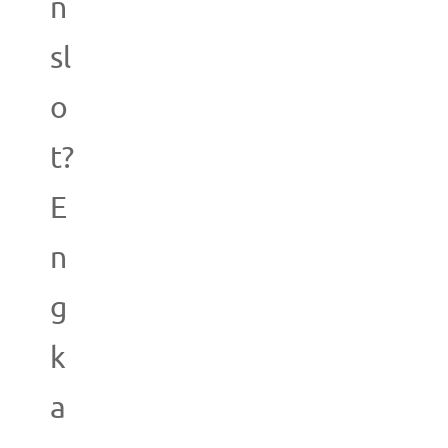
n
sl
o
t?
E
n
g
k
a