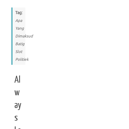
Tag:
Apa
Yang
Dimaksud
Batig
Slot
Politiek
Al
w
ay
s