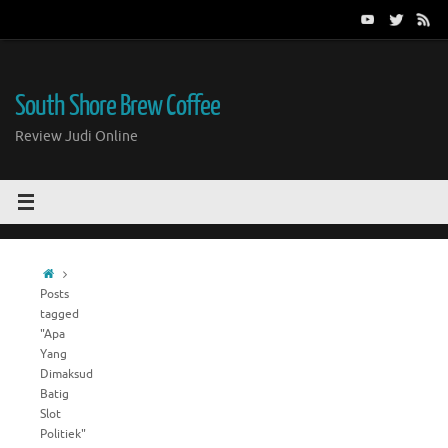
Skip
to
content
South Shore Brew Coffee
Review Judi Online
Home
Posts
tagged
"Apa
Yang
Dimaksud
Batig
Slot
Politiek"