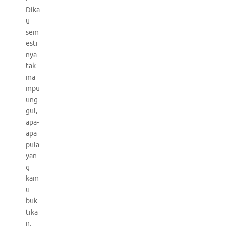
Dika
u
sem
esti
nya
tak
ma
mpu
ung
gul,
apa-
apa
pula
yan
g
kam
u
buk
tika
n.