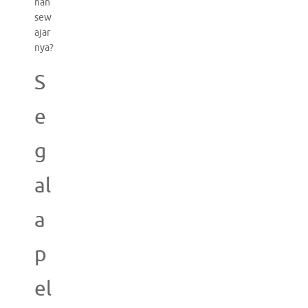
nan
sew
ajar
nya?
S
e
g
al
a
p
el