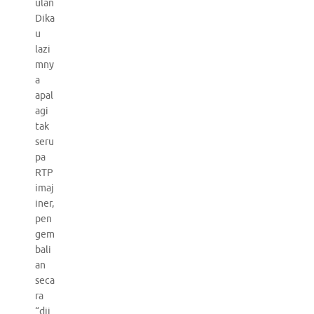
ulan
Dika
u
lazi
mny
a
apal
agi
tak
seru
pa
RTP
imaj
iner,
pen
gem
bali
an
seca
ra
“dij