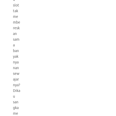
slot
tak
me
mbe
resk
an
sam
a
ban
yak
nya
nan
sew
ajar
nya?
Dika
u
san
gka
me