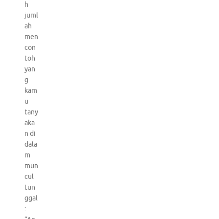
h
juml
ah
men
con
toh
yan
g
kam
u
tany
aka
n di
dala
m
mun
cul
tun
ggal
: