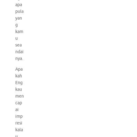
apa
pula
yan
g
kam
u
sea
ndai
nya.
Apa
kah
Eng
kau
men
cap
ai
imp
resi
kala
u