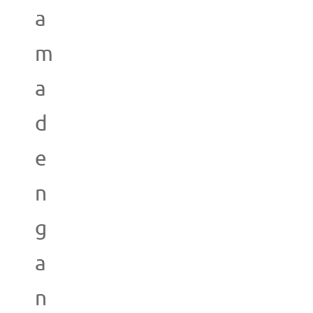
a
m
a
d
e
n
g
a
n