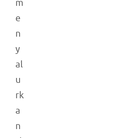
m
e
n
y
al
u
rk
a
n