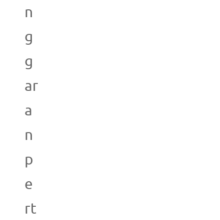
n
g
g
ar
a
n
p
e
rt