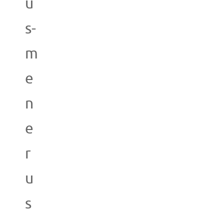
u
s-
m
e
n
e
r
u
s