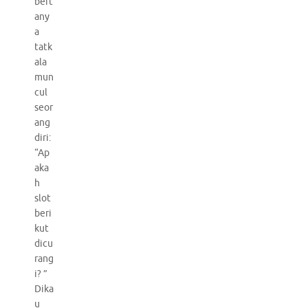
bert
any
a
tatk
ala
mun
cul
seor
ang
diri:
“Ap
aka
h
slot
beri
kut
dicu
rang
i? ”
Dika
u