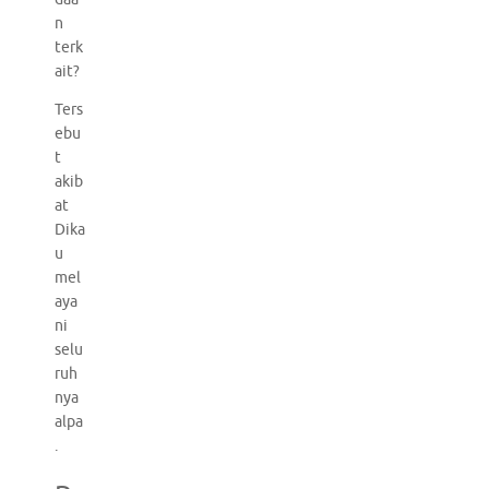
n
terk
ait?
Ters
ebu
t
akib
at
Dika
u
mel
aya
ni
selu
ruh
nya
alpa
.