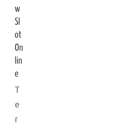
w
Sl
ot
On
lin
e
T
e
r