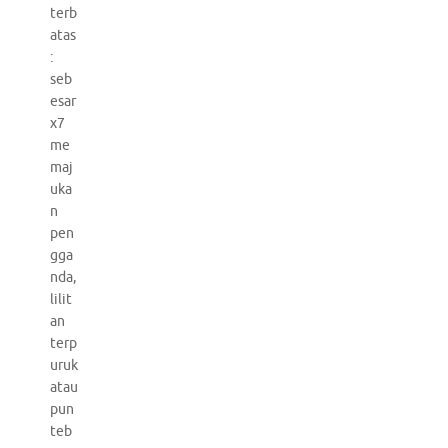
terb
atas
:
seb
esar
x7
me
maj
uka
n
pen
gga
nda,
lilit
an
terp
uruk
atau
pun
teb