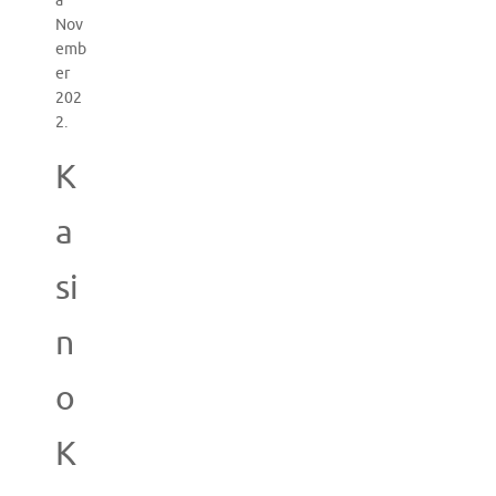
a
Nov
emb
er
202
2.
K
a
si
n
o
K