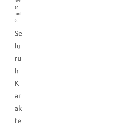
ben
ar
muli
a.
Se
lu
ru
h
K
ar
ak
te