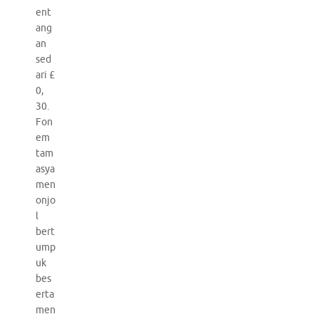
ent
ang
an
sed
ari £
0,
30.
Fon
em
tam
asya
men
onjo
l
bert
ump
uk
bes
erta
men