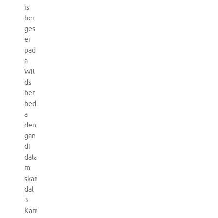
is
ber
ges
er
pad
a
Wil
ds
ber
bed
a
den
gan
di
dala
m
skan
dal
3
Kam