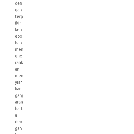
den
gan
terp
ikir
keh
ebo
han
men
ghe
rank
an
men
yiar
kan
ganj
aran
hart
a
den
gan