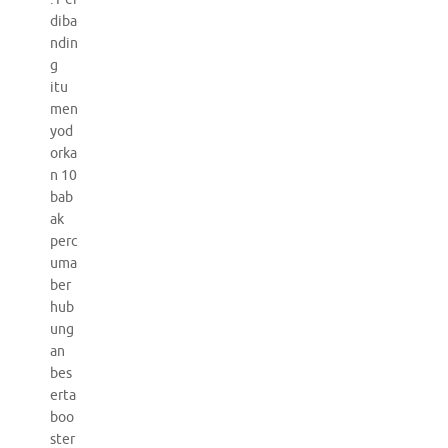
diba
ndin
g
itu
men
yod
orka
n 10
bab
ak
perc
uma
ber
hub
ung
an
bes
erta
boo
ster