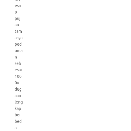
esa
p
puji
an
tam
asya
ped
oma
n
seb
esar
100
0x
dug
aan
leng
kap
ber
bed
a