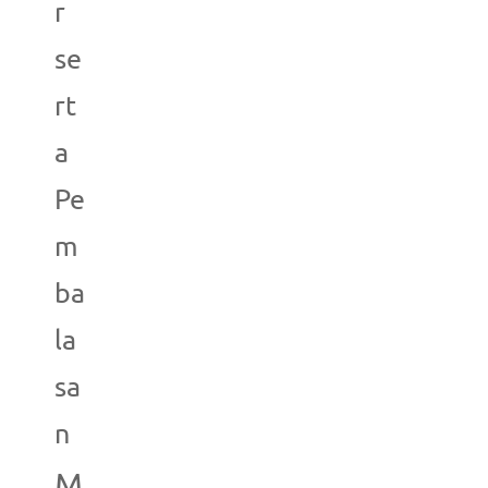
r
se
rt
a
Pe
m
ba
la
sa
n
M