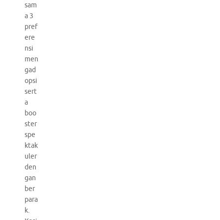
sam
a 3
pref
ere
nsi
men
gad
opsi
sert
a
boo
ster
spe
ktak
uler
den
gan
ber
para
k.