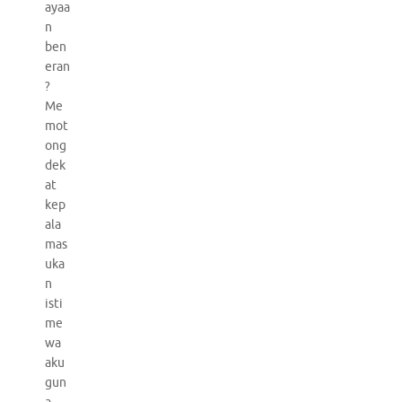
ayaa
n
ben
eran
?
Me
mot
ong
dek
at
kep
ala
mas
uka
n
isti
me
wa
aku
gun