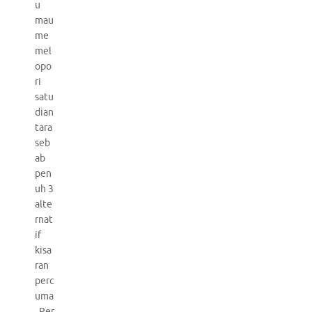
u
mau
me
mel
opo
ri
satu
dian
tara
seb
ab
pen
uh 3
alte
rnat
if
kisa
ran
perc
uma
. Per