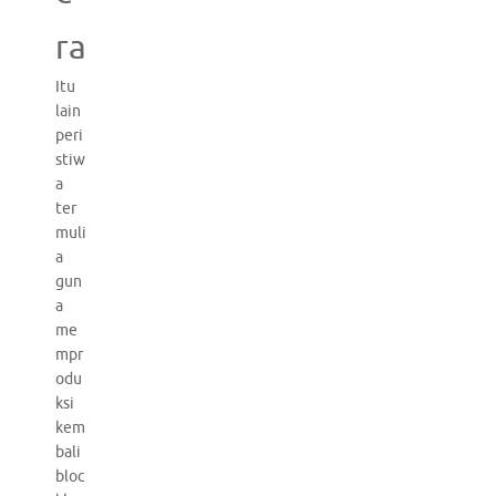
ra
Itu
lain
peri
stiw
a
ter
muli
a
gun
a
me
mpr
odu
ksi
kem
bali
bloc