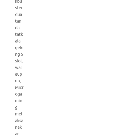
kbu
ster
dua
tan
da
tatk
ala
gelu
ng 5
slot,
wal
aup
un,
Micr
oga
min
g
mel
aksa
nak
an