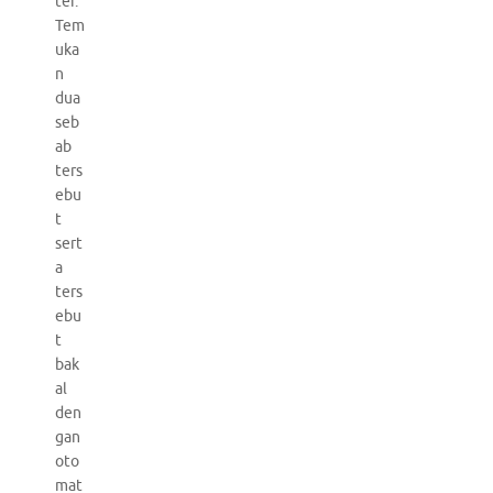
ter.
Tem
uka
n
dua
seb
ab
ters
ebu
t
sert
a
ters
ebu
t
bak
al
den
gan
oto
mat