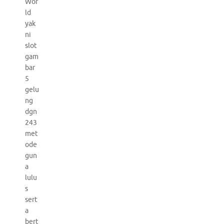
Wor
ld
yak
ni
slot
gam
bar
5
gelu
ng
dgn
243
met
ode
gun
a
lulu
s
sert
a
bert