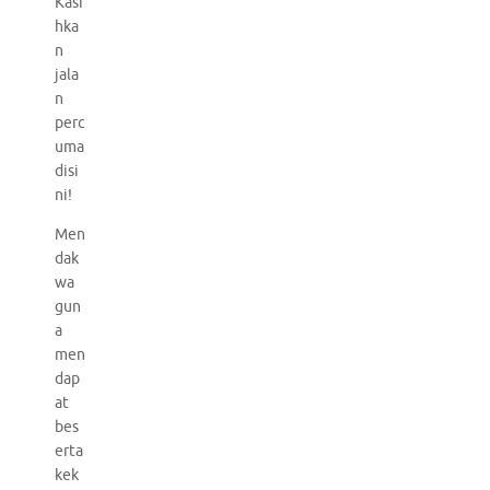
Kasi
hka
n
jala
n
perc
uma
disi
ni!
Men
dak
wa
gun
a
men
dap
at
bes
erta
kek