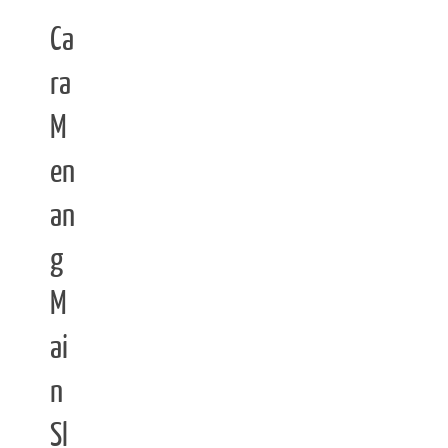
Ca
ra
M
en
an
g
M
ai
n
Sl