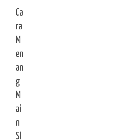
Ca
ra
M
en
an
g
M
ai
n
Sl