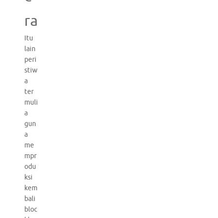
ra
Itu
lain
peri
stiw
a
ter
muli
a
gun
a
me
mpr
odu
ksi
kem
bali
bloc