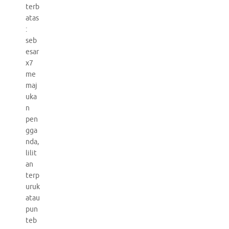
terb
atas
:
seb
esar
x7
me
maj
uka
n
pen
gga
nda,
lilit
an
terp
uruk
atau
pun
teb