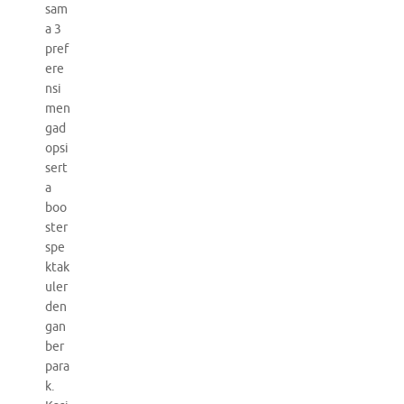
sam
a 3
pref
ere
nsi
men
gad
opsi
sert
a
boo
ster
spe
ktak
uler
den
gan
ber
para
k.