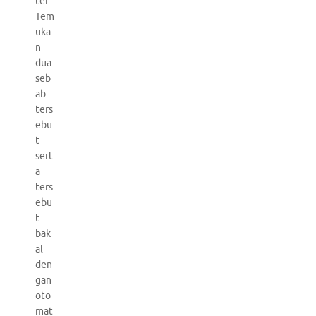
ter.
Tem
uka
n
dua
seb
ab
ters
ebu
t
sert
a
ters
ebu
t
bak
al
den
gan
oto
mat