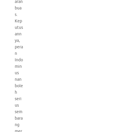
aran
bua
s.
Kep
utus
ann
ya,
pera
n
Indo
min
us
nan
bole
h
seri
us
sem
bara
ng
mer