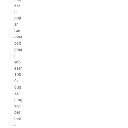
esa
p
puji
an
tam
asya
ped
oma
n
seb
esar
100
0x
dug
aan
leng
kap
ber
bed
a