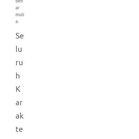
ben
ar
muli
a.
Se
lu
ru
h
K
ar
ak
te