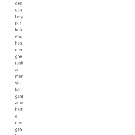
den
gan
terp
ikir
keh
ebo
han
men
ghe
rank
an
men
yiar
kan
ganj
aran
hart
a
den
gan