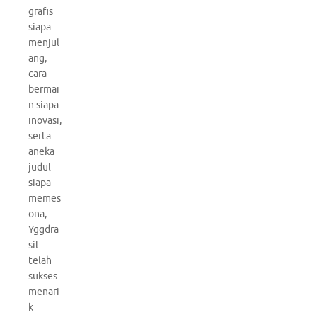
grafis
siapa
menjul
ang,
cara
bermai
n siapa
inovasi,
serta
aneka
judul
siapa
memes
ona,
Yggdra
sil
telah
sukses
menari
k