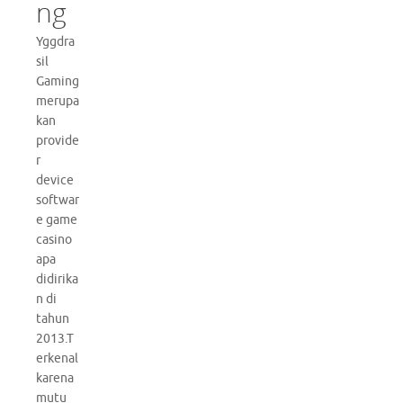
ng
Yggdra
sil
Gaming
merupa
kan
provide
r
device
softwar
e game
casino
apa
didirika
n di
tahun
2013.T
erkenal
karena
mutu