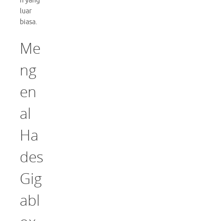
n yang
luar
biasa.
Me
ng
en
al
Ha
des
Gig
abl