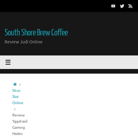
Skip
to
content
South Shore Brew Coffee
Review Judi Online
Home
Situs
Slot
Online
Review
Yggdrasil
Gaming
Hades