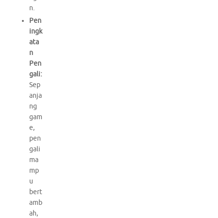
n.
Pen
ingk
ata
n
Pen
gali:
Sep
anja
ng
gam
e,
pen
gali
ma
mp
u
bert
amb
ah,