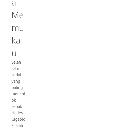
a
Me
mu
ka
u
Salah
satu
sudut
yang
paling
mencol
ok
sebab
Hades
Gigablo
x ialah