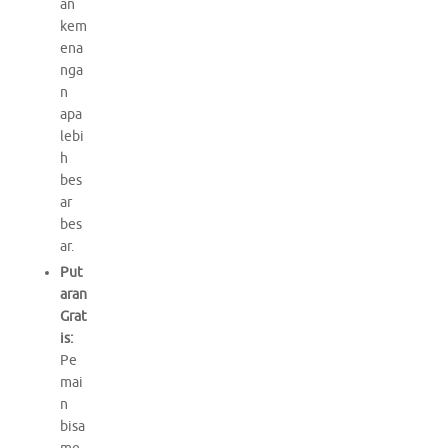
an
kem
ena
nga
n
apa
lebi
h
bes
ar
bes
ar.
Put
aran
Grat
is:
Pe
mai
n
bisa