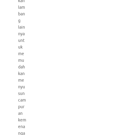
kan
lam
ban
g
lain
nya
unt
uk
me
mu
dah
kan
me
nyu
sun
cam
pur
an
kem
ena
nga