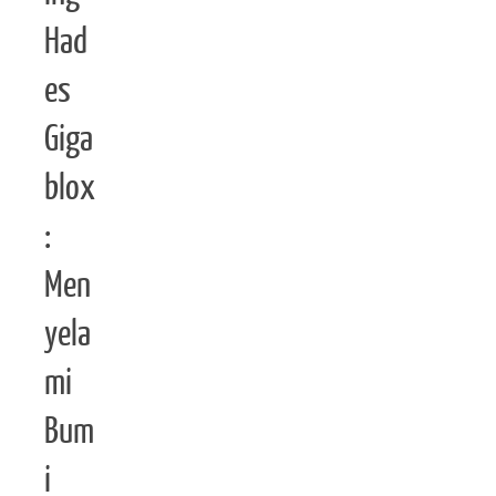
Had
es
Giga
blox
:
Men
yela
mi
Bum
i