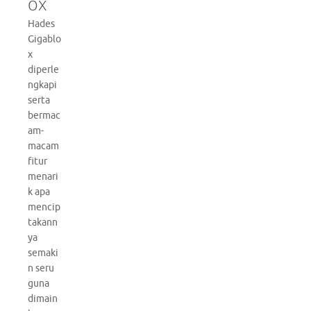
ox
Hades
Gigablo
x
diperle
ngkapi
serta
bermac
am-
macam
fitur
menari
k apa
mencip
takann
ya
semaki
n seru
guna
dimain