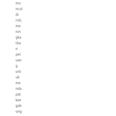
mu
ncul
di
roll,
me
nin
gka
tka
n
pel
uan
g
unt
uk
me
nda
pat
kan
gab
ung