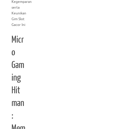
Kegemparan
serta
Keunikan
Gim Slot
Gacor Ini
Micr
o
Gam
ing
Hit
man
:
Mem