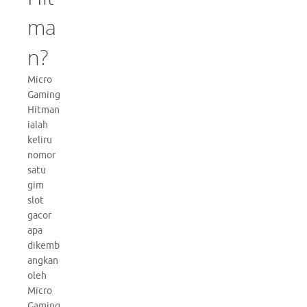
ma
n?
Micro
Gaming
Hitman
ialah
keliru
nomor
satu
gim
slot
gacor
apa
dikemb
angkan
oleh
Micro
Gaming