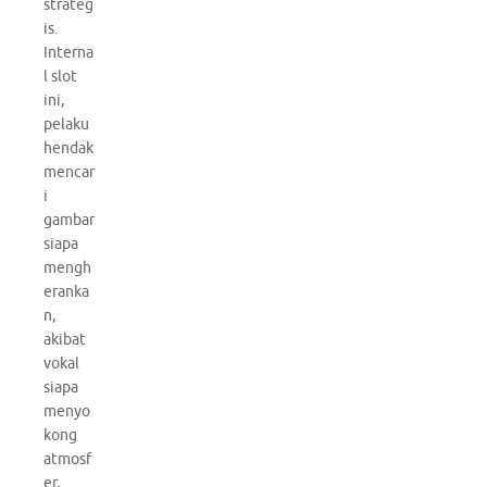
strateg
is.
Interna
l slot
ini,
pelaku
hendak
mencar
i
gambar
siapa
mengh
eranka
n,
akibat
vokal
siapa
menyo
kong
atmosf
er,