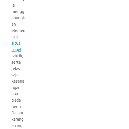
ia
mengg
abungk
an
elemen
aksi,
situs
togel
taktik,
serta
jelas
saja,
kesena
ngan
apa
tiada
henti.
Dalam
karang
an ini,