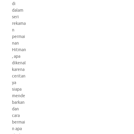
di
dalam
seri
rekama
n
permai
nan
Hitman
, apa
dikenal
karena
ceritan
ya
siapa
mende
barkan
dan
cara
bermai
n apa