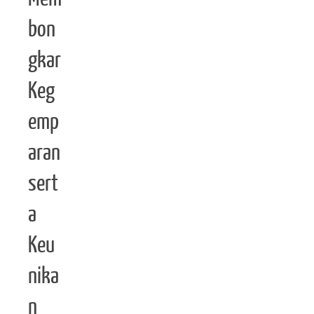
bon
gkar
Keg
emp
aran
sert
a
Keu
nika
n