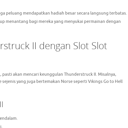
gga peluang mendapatkan hadiah besar secara langsung terbatas.
up menantang bagi mereka yang menyukai permainan dengan
truck II dengan Slot Slot
, pasti akan mencari keunggulan Thunderstruck II. Misalnya,
ejenis yang juga bertemakan Norse seperti Vikings Go to Hell
I
mendalam.
i.