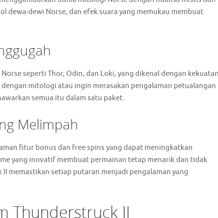
mbol dewa-dewi Norse, dan efek suara yang memukau membuat
enggugah
Norse seperti Thor, Odin, dan Loki, yang dikenal dengan kekuata
rik dengan mitologi atau ingin merasakan pengalaman petualangan
nawarkan semua itu dalam satu paket.
ang Melimpah
aman fitur bonus dan free spins yang dapat meningkatkan
ame yang inovatif membuat permainan tetap menarik dan tidak
 II memastikan setiap putaran menjadi pengalaman yang
am Thunderstruck II