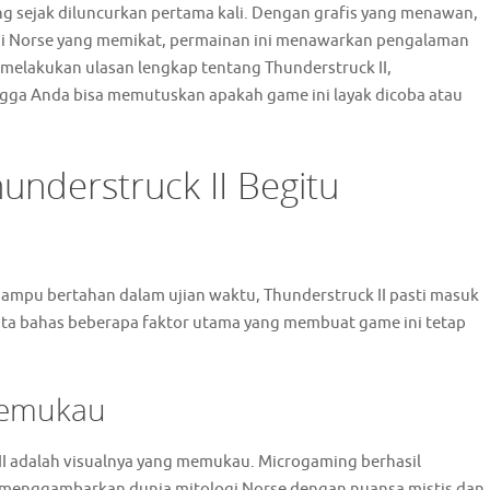
ring sejak diluncurkan pertama kali. Dengan grafis yang menawan,
gi Norse yang memikat, permainan ini menawarkan pengalaman
an melakukan ulasan lengkap tentang Thunderstruck II,
gga Anda bisa memutuskan apakah game ini layak dicoba atau
nderstruck II Begitu
mampu bertahan dalam ujian waktu, Thunderstruck II pasti masuk
ita bahas beberapa faktor utama yang membuat game ini tetap
Memukau
 II adalah visualnya yang memukau. Microgaming berhasil
l, menggambarkan dunia mitologi Norse dengan nuansa mistis dan