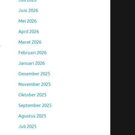
Juli 2026
Juni 2026
Mei 2026
April 2026
Maret 2026
n
Februari 2026
Januari 2026
Desember 2025
November 2025
Oktober 2025
September 2025
Agustus 2025
Juli 2025