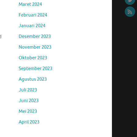
Maret 2024
Februari 2024
Januari 2024
Desember 2023
d
November 2023
Oktober 2023
September 2023
Agustus 2023
Juli 2023
Juni 2023
.
Mei 2023
April 2023