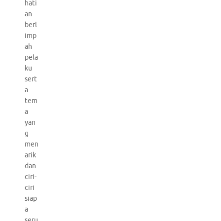
hati
an
berl
imp
ah
pela
ku
sert
a
tem
a
yan
g
men
arik
dan
ciri-
ciri
siap
a
seru