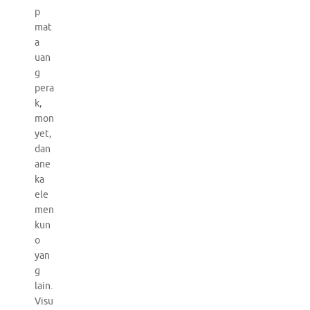
p
mat
a
uan
g
pera
k,
mon
yet,
dan
ane
ka
ele
men
kun
o
yan
g
lain.
Visu