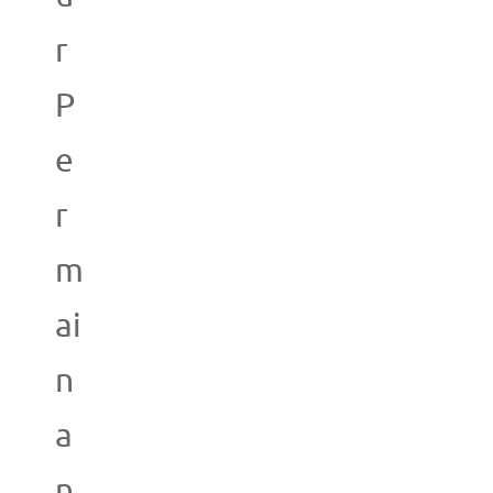
r
P
e
r
m
ai
n
a
n