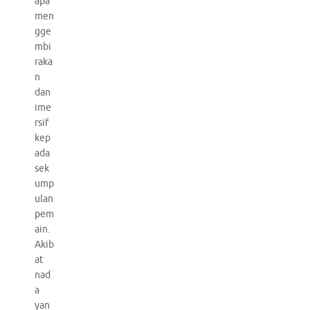
apa
men
gge
mbi
raka
n
dan
ime
rsif
kep
ada
sek
ump
ulan
pem
ain.
Akib
at
nad
a
yan