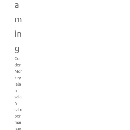
a
m
in
g
Gol
den
Mon
key
iala
h
sala
h
satu
per
mai
nan