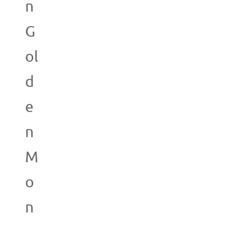
n
G
ol
d
e
n
M
o
n