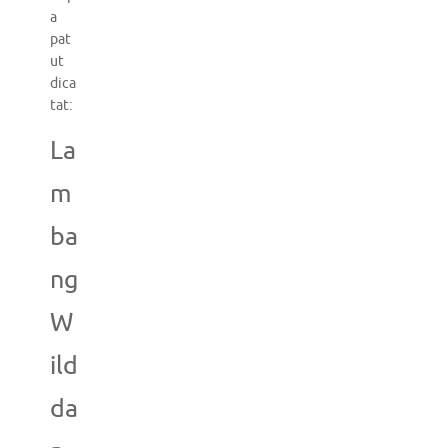
a
pat
ut
dica
tat:
La
m
ba
ng
W
ild
da