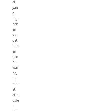
al
yan
g
digu
nak
an
san
gat
rinci
an
dan
full
war
na,
me
mbu
at
atm
osfe
r