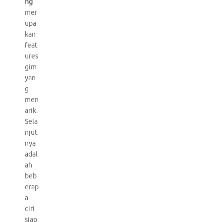
ng
mer
upa
kan
feat
ures
gim
yan
g
men
arik.
Sela
njut
nya
adal
ah
beb
erap
a
ciri
siap