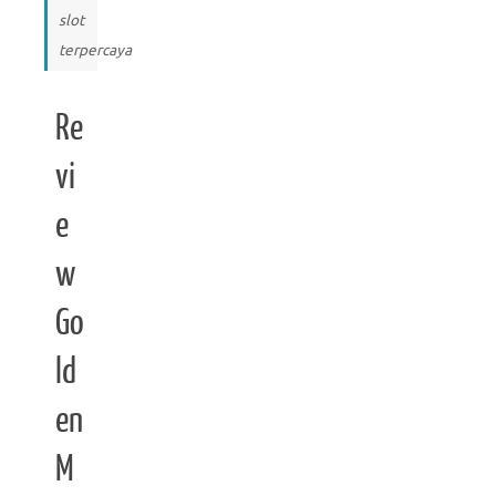
slot
terpercaya
Re
vi
e
w
Go
ld
en
M