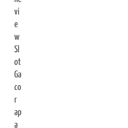
vi
e
w
Sl
ot
Ga
co
r
ap
a