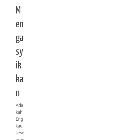
M
en
ga
sy
ik
ka
n
Ada
kah
Eng
kau
sese
oran