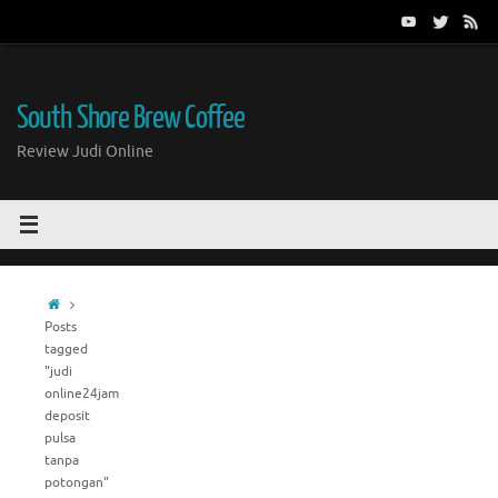
Skip
to
content
South Shore Brew Coffee
Review Judi Online
Home
Posts
tagged
"judi
online24jam
deposit
pulsa
tanpa
potongan"