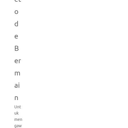
o
d
e
B
er
m
ai
n
Unt
uk
men
gaw