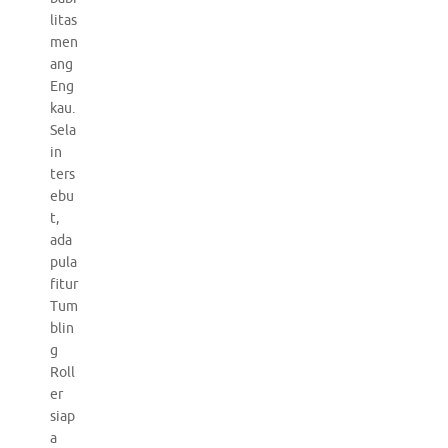
litas
men
ang
Eng
kau.
Sela
in
ters
ebu
t,
ada
pula
fitur
Tum
blin
g
Roll
er
siap
a