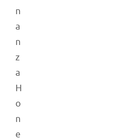
n
a
n
z
a
H
o
n
e