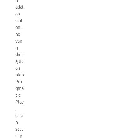
n
adal
ah
slot
onli
ne
yan
g
dim
ajuk
an
oleh
Pra
gma
tic
Play
,
sala
h
satu
sup