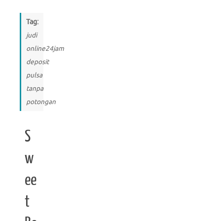
Tag:
judi
online24jam
deposit
pulsa
tanpa
potongan
S
w
ee
t