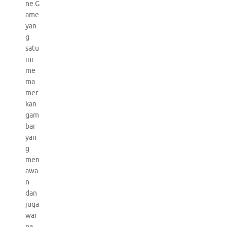
ne.G
ame
yan
g
satu
ini
me
ma
mer
kan
gam
bar
yan
g
men
awa
n
dan
juga
war
na