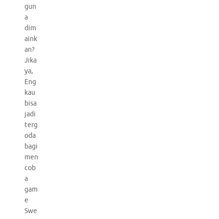
gun
a
dim
aink
an?
Jika
ya,
Eng
kau
bisa
jadi
terg
oda
bagi
men
cob
a
gam
e
Swe