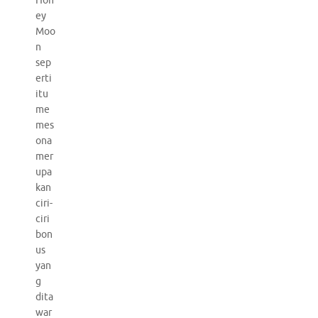
Hon
ey
Moo
n
sep
erti
itu
me
mes
ona
mer
upa
kan
ciri-
ciri
bon
us
yan
g
dita
war