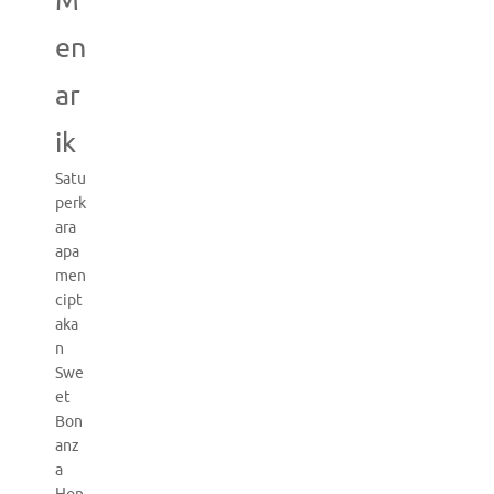
M
en
ar
ik
Satu
perk
ara
apa
men
cipt
aka
n
Swe
et
Bon
anz
a