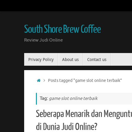
Skip
to
content
South Shore Brew Coffee
Review Judi Online
Skip
Privacy Policy
About us
Contact us
to
content
Home
Posts tagged "game slot online terbaik"
Tag:
game slot online terbaik
Seberapa Menarik dan Menguntu
di Dunia Judi Online?