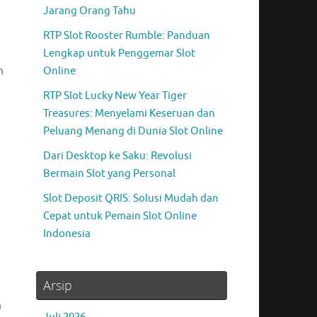
Jarang Orang Tahu
RTP Slot Rooster Rumble: Panduan
Lengkap untuk Penggemar Slot
m
Online
RTP Slot Lucky New Year Tiger
Treasures: Menyelami Keseruan dan
Peluang Menang di Dunia Slot Online
Dari Desktop ke Saku: Revolusi
Bermain Slot yang Personal
Slot Deposit QRIS: Solusi Mudah dan
Cepat untuk Pemain Slot Online
Indonesia
Arsip
m