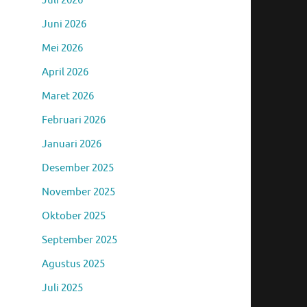
Juli 2026
Juni 2026
Mei 2026
April 2026
Maret 2026
Februari 2026
Januari 2026
Desember 2025
November 2025
Oktober 2025
September 2025
Agustus 2025
Juli 2025