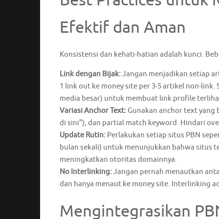
Best Practices untuk
Efektif dan Aman
Konsistensi dan kehati-hatian adalah kunci. Be
Link dengan Bijak:
Jangan menjadikan setiap art
1 link out ke money site per 3-5 artikel non-link.
media besar) untuk membuat link profile terliha
Variasi Anchor Text:
Gunakan anchor text yang b
di sini"), dan partial match keyword. Hindari 
Update Rutin:
Perlakukan setiap situs PBN seper
bulan sekali) untuk menunjukkan bahwa situs t
meningkatkan otoritas domainnya.
No Interlinking:
Jangan pernah menautkan antar s
dan hanya menaut ke money site. Interlinking ad
Mengintegrasikan PBN