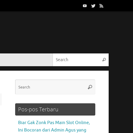
Search for:
Search
Search
Search
for:
Pos-pos Terbaru
Biar Gak Zonk Pas Main Slot Online,
Ini Bocoran dari Admin Agus yang