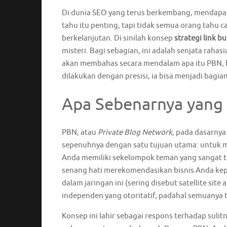
Di dunia SEO yang terus berkembang, mendapatk
tahu itu penting, tapi tidak semua orang tahu
berkelanjutan. Di sinilah konsep
strategi link b
misteri. Bagi sebagian, ini adalah senjata rahasia
akan membahas secara mendalam apa itu PBN,
dilakukan dengan presisi, ia bisa menjadi bagian
Apa Sebenarnya yang
PBN, atau
Private Blog Network
, pada dasarnya
sepenuhnya dengan satu tujuan utama: untuk m
Anda memiliki sekelompok teman yang sangat t
senang hati merekomendasikan bisnis Anda kepad
dalam jaringan ini (sering disebut satellite site
independen yang otoritatif, padahal semuanya
Konsep ini lahir sebagai respons terhadap sulit