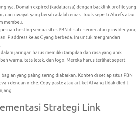
tungnya. Domain expired (kadaluarsa) dengan backlink profile yan
, dan riwayat yang bersih adalah emas. Tools seperti Ahrefs atau
um membeli.
pernah hosting semua situs PBN di satu server atau provider yan
n IP address kelas C yang berbeda. Ini untuk menghindari
.
 dalam jaringan harus memiliki tampilan dan rasa yang unik.
 warna, tata letak, dan logo. Mereka harus terlihat seperti
 bagian yang paling sering diabaikan. Konten di setiap situs PBN
evan dengan niche. Copy-paste atau artikel AI yang tidak diedit
anjang.
ementasi Strategi Link