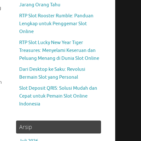
Jarang Orang Tahu
g
RTP Slot Rooster Rumble: Panduan
Lengkap untuk Penggemar Slot
Online
RTP Slot Lucky New Year Tiger
Treasures: Menyelami Keseruan dan
Peluang Menang di Dunia Slot Online
Dari Desktop ke Saku: Revolusi
Bermain Slot yang Personal
n
Slot Deposit QRIS: Solusi Mudah dan
Cepat untuk Pemain Slot Online
Indonesia
Arsip