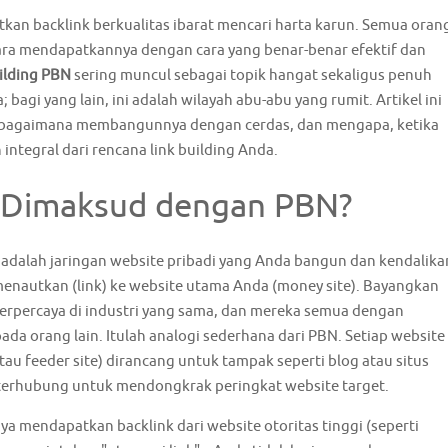
an backlink berkualitas ibarat mencari harta karun. Semua oran
 cara mendapatkannya dengan cara yang benar-benar efektif dan
uilding PBN
sering muncul sebagai topik hangat sekaligus penuh
; bagi yang lain, ini adalah wilayah abu-abu yang rumit. Artikel ini
 bagaimana membangunnya dengan cerdas, dan mengapa, ketika
 integral dari rencana link building Anda.
 Dimaksud dengan PBN?
 adalah jaringan website pribadi yang Anda bangun dan kendalika
enautkan (link) ke website utama Anda (money site). Bayangkan
erpercaya di industri yang sama, dan mereka semua dengan
a orang lain. Itulah analogi sederhana dari PBN. Setiap website
 atau feeder site) dirancang untuk tampak seperti blog atau situs
 terhubung untuk mendongkrak peringkat website target.
nya mendapatkan backlink dari website otoritas tinggi (seperti