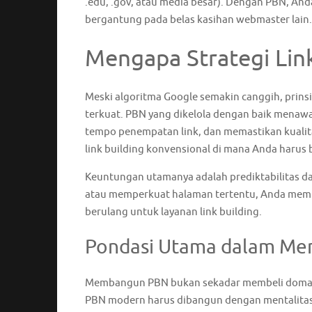
.edu, .gov, atau media besar). Dengan PBN, And
bergantung pada belas kasihan webmaster lain.
Mengapa Strategi Lin
Meski algoritma Google semakin canggih, prinsi
terkuat. PBN yang dikelola dengan baik menaw
tempo penempatan link, dan memastikan kualita
link building konvensional di mana Anda harus 
Keuntungan utamanya adalah prediktabilitas dan
atau memperkuat halaman tertentu, Anda memili
berulang untuk layanan link building.
Pondasi Utama dalam Me
Membangun PBN bukan sekadar membeli domain 
PBN modern harus dibangun dengan mentalitas "q