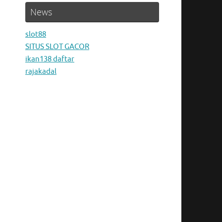
News
slot88
SITUS SLOT GACOR
ikan138 daftar
rajakadal