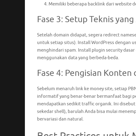
Memiliki beberapa backlink dari website d
Fase 3: Setup Teknis yan
Setelah domain didapat, segera redirect names
untuk setiap situs). Install WordPress dengan
menghindari spam. Install plugin security dasar
menggunakan data yang berbeda-beda.
Fase 4: Pengisian Konte
Sebelum menaruh link ke money site, setiap PBN
informatif yang benar-benar bermanfaat bagi p
mendapatkan sedikit traffic organik. Ini disebut
sekedar shell), barulah Anda bisa mulai menemp
bervariasi dan natural.