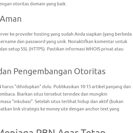
engan otoritas domain yang baik.
g Aman
erver ke provider hosting yang sudah Anda siapkan (yang berbeda
 username dan password yang unik. Nonaktifkan komentar untuk
 dan setup SSL (HTTPS). Pastikan informasi WHOIS privat atau
n dan Pengembangan Otoritas
 harus "dihidupkan" dulu. Publikasikan 10-15 artikel panjang dan
embaca. Biarkan situs tersebut terindex dan mungkin
 masa "inkubasi". Setelah situs terlihat hidup dan aktif (bukan
atkan link strategis ke money site dengan anchor text yang