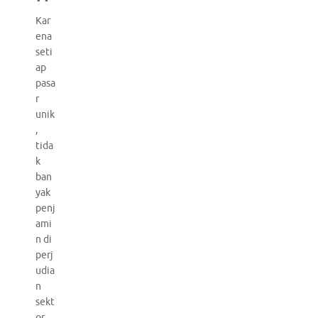
Kar
ena
seti
ap
pasa
r
unik
,
tida
k
ban
yak
penj
ami
n di
perj
udia
n
sekt
or.