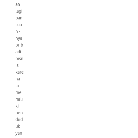
an
lagi
ban
tua
n -
nya
prib
adi
bisn
is
kare
na
ia
me
mili
ki
pen
dud
uk
yan