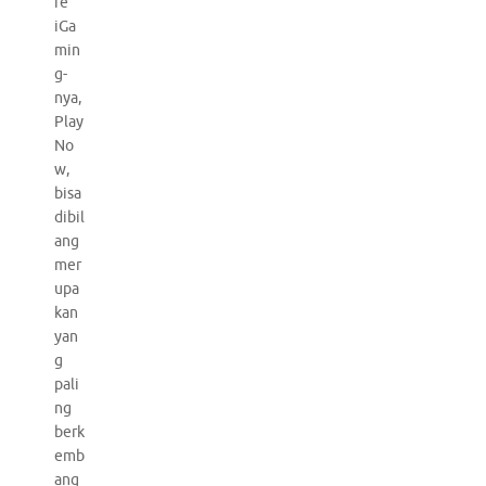
re
iGa
min
g-
nya,
Play
No
w,
bisa
dibil
ang
mer
upa
kan
yan
g
pali
ng
berk
emb
ang