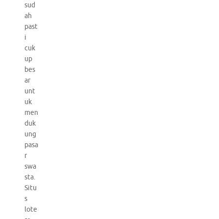
sud
ah
past
i
cuk
up
bes
ar
unt
uk
men
duk
ung
pasa
r
swa
sta.
Situ
s
lote