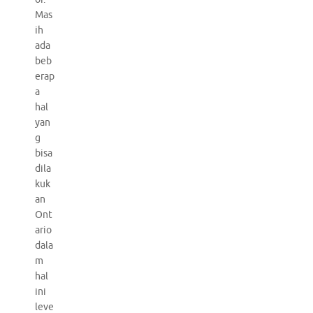
Mas
ih
ada
beb
erap
a
hal
yan
g
bisa
dila
kuk
an
Ont
ario
dala
m
hal
ini
leve