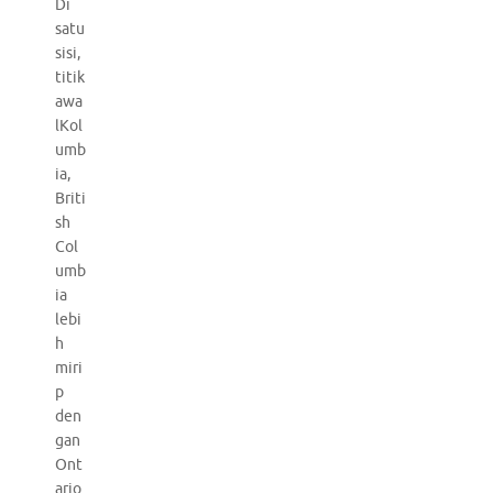
Di
satu
sisi,
titik
awa
lKol
umb
ia,
Briti
sh
Col
umb
ia
lebi
h
miri
p
den
gan
Ont
ario