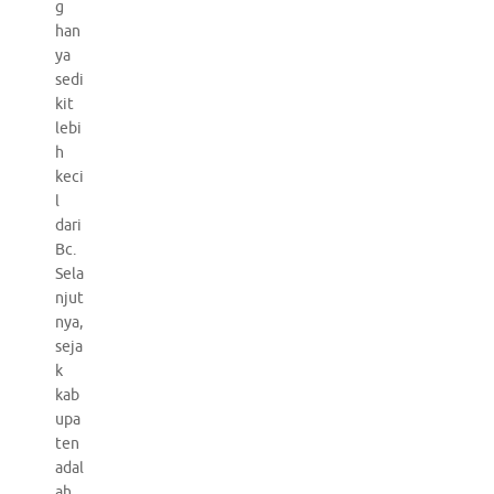
g
han
ya
sedi
kit
lebi
h
keci
l
dari
Bc.
Sela
njut
nya,
seja
k
kab
upa
ten
adal
ah