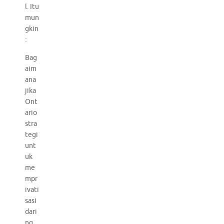
l. Itu
mun
gkin
:
Bag
aim
ana
jika
Ont
ario
stra
tegi
unt
uk
me
mpr
ivati
sasi
dari
ng