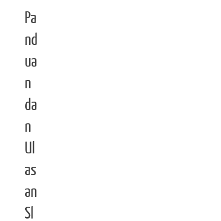
Pa
nd
ua
n
da
n
Ul
as
an
Sl