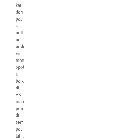
kai
dari
pad
a
onli
ne
undi
an
mon
opol
i,
baik
di
AS
mau
pun
di
tem
pat
lain.