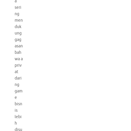
a
seri
ng
men
duk
ung
gag
asan
bah
wa a
priv
at
dari
ng
gam
e
bisn
is
lebi
h
disu