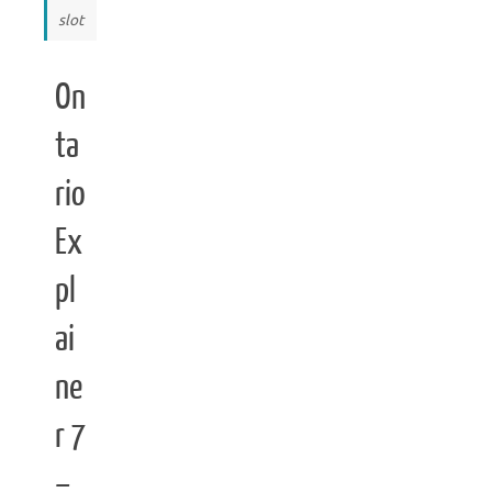
slot
On
ta
rio
Ex
pl
ai
ne
r 7
–