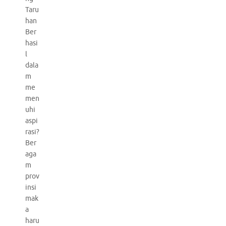
Taru
han
Ber
hasi
l
dala
m
me
men
uhi
aspi
rasi?
Ber
aga
m
prov
insi
mak
a
haru