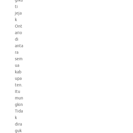
giku
ti
jeja
k
Ont
ario
di
anta
ra
sem
ua
kab
upa
ten.
Itu
mun
gkin
Tida
k
dira
guk