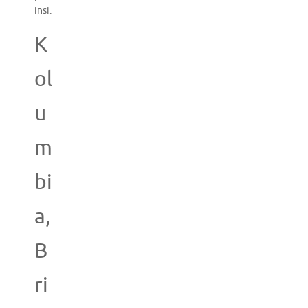
insi.
K
ol
u
m
bi
a,
B
ri