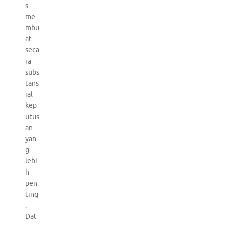
s
me
mbu
at
seca
ra
subs
tans
ial
kep
utus
an
yan
g
lebi
h
pen
ting
.
Dat