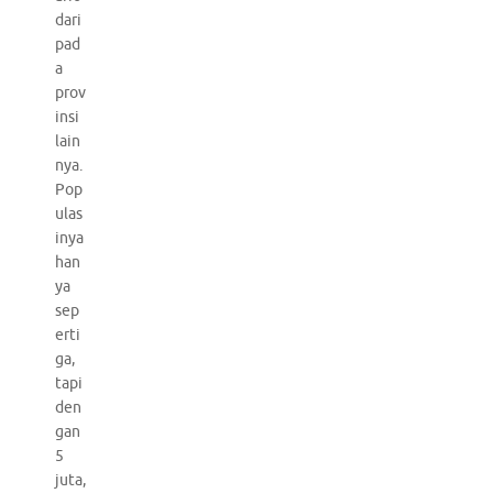
dari
pad
a
prov
insi
lain
nya.
Pop
ulas
inya
han
ya
sep
erti
ga,
tapi
den
gan
5
juta,