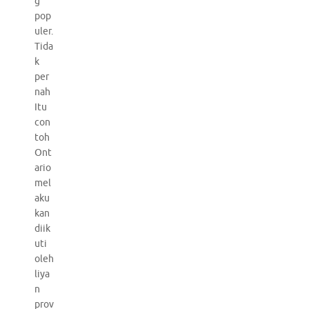
g
pop
uler.
Tida
k
per
nah
Itu
con
toh
Ont
ario
mel
aku
kan
diik
uti
oleh
liya
n
prov