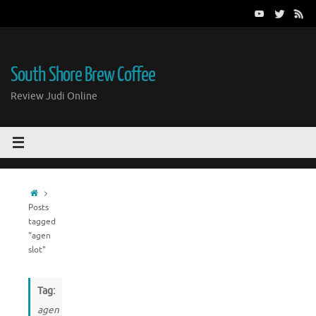
Skip
to
content
South Shore Brew Coffee
Review Judi Online
Home
Posts
tagged
"agen
slot"
Tag:
agen