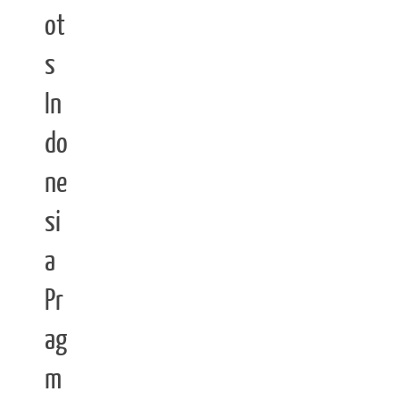
ot
s
In
do
ne
si
a
Pr
ag
m