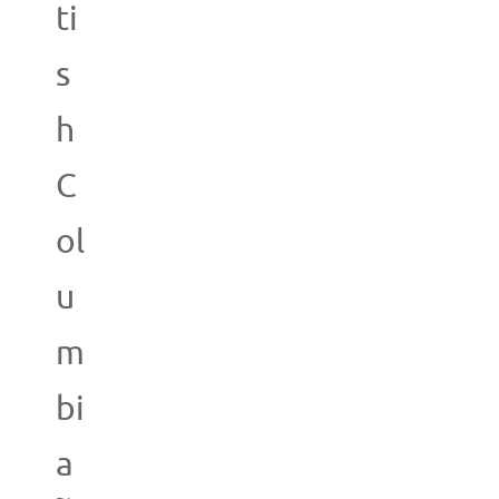
ti
s
h
C
ol
u
m
bi
a