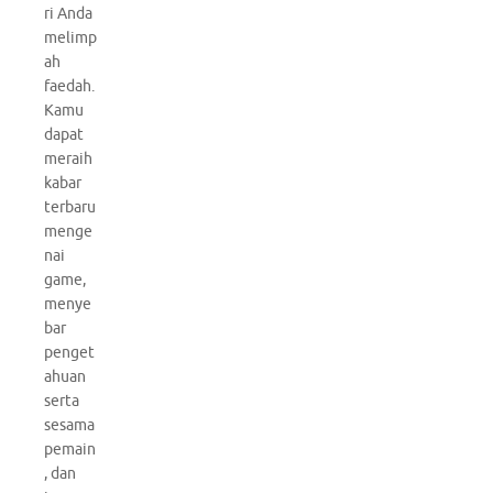
ri Anda
melimp
ah
faedah.
Kamu
dapat
meraih
kabar
terbaru
menge
nai
game,
menye
bar
penget
ahuan
serta
sesama
pemain
, dan