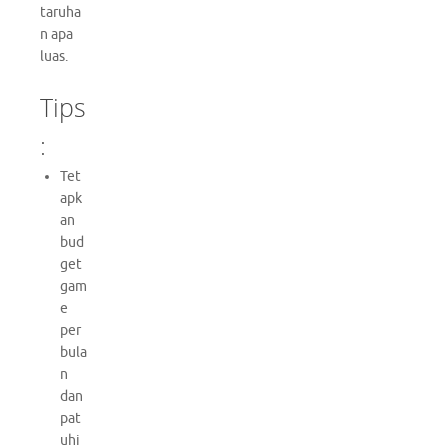
taruha
n apa
luas.
Tips
:
Tet
apk
an
bud
get
gam
e
per
bula
n
dan
pat
uhi