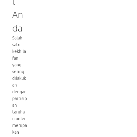
t
An
da
Salah
satu
kekhila
fan
yang
sering
dilakuk
an
dengan
partisip
an
taruha
n onlen
merupa
kan