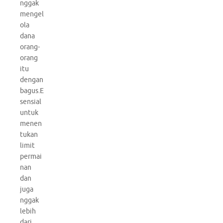
nggak
mengel
ola
dana
orang-
orang
itu
dengan
bagus.E
sensial
untuk
menen
tukan
limit
permai
nan
dan
juga
nggak
lebih
dari