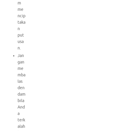
m
me
ncip
taka
n
put
usa
n.
Jan
gan
me
mba
las
den
dam
bila
And
a
terk
alah