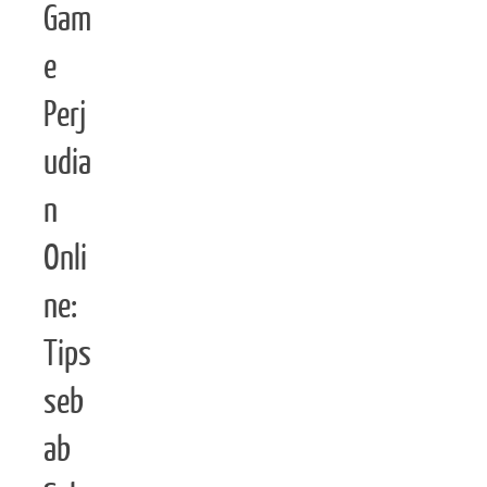
Gam
e
Perj
udia
n
Onli
ne:
Tips
seb
ab