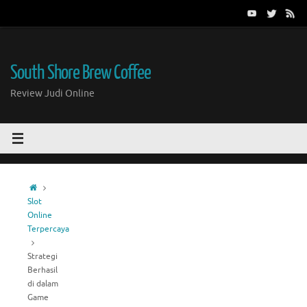
Skip
to
content
South Shore Brew Coffee
Review Judi Online
Home
Slot
Online
Terpercaya
Strategi
Berhasil
di dalam
Game