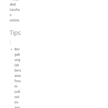
akat
taruha
n
online.
Tips
:
Ber
gab
ung
lah
bers
ama
foru
m
judi
onl
en
apa