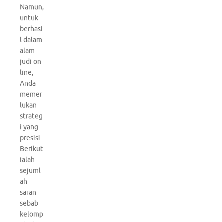
Namun,
untuk
berhasi
l dalam
alam
judi on
line,
Anda
memer
lukan
strateg
i yang
presisi.
Berikut
ialah
sejuml
ah
saran
sebab
kelomp