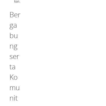
kan.
Ber
ga
bu
ng
ser
ta
Ko
mu
nit