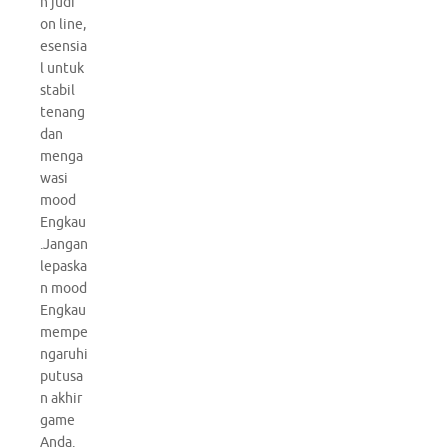
n judi
on line,
esensia
l untuk
stabil
tenang
dan
menga
wasi
mood
Engkau
.Jangan
lepaska
n mood
Engkau
mempe
ngaruhi
putusa
n akhir
game
Anda.