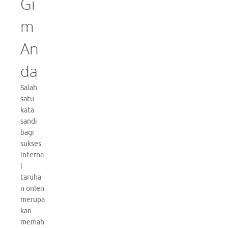
Gi
m
An
da
Salah
satu
kata
sandi
bagi
sukses
interna
l
taruha
n onlen
merupa
kan
memah