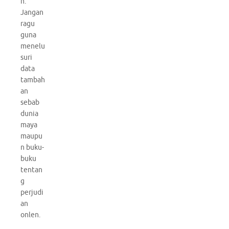
n.
Jangan
ragu
guna
menelu
suri
data
tambah
an
sebab
dunia
maya
maupu
n buku-
buku
tentan
g
perjudi
an
onlen.