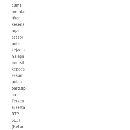
cuma
membe
rikan
kesena
ngan
tetapi
pula
kejadia
n siapa
imersif
kepada
sekum
pulan
partisip
an.
Terken
al serta
RTP
SLOT
(Retur