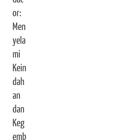
or:
Men
yela
mi
Kein
dah
an
dan
Keg
emb