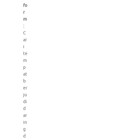
fo
r
m
:
C
ar
i
te
m
p
at
b
er
ju
di
d
ar
in
g
d