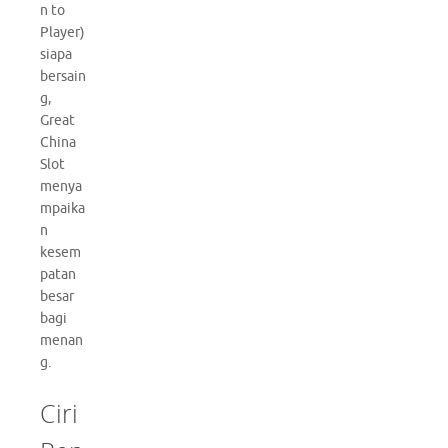
n to
Player)
siapa
bersain
g,
Great
China
Slot
menya
mpaika
n
kesem
patan
besar
bagi
menan
g.
Ciri