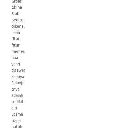
Great
China
Slot
begitu
dikenal
ialah
fitur-
fitur
memes
ona
yang
ditawar
kannya.
Selanju
tnya
adalah
sedikit
ciri
utama
siapa
butuh