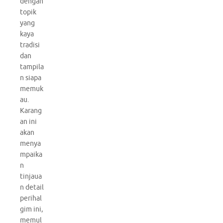
dengan
topik
yang
kaya
tradisi
dan
tampila
n siapa
memuk
au.
Karang
an ini
akan
menya
mpaika
n
tinjaua
n detail
perihal
gim ini,
memul