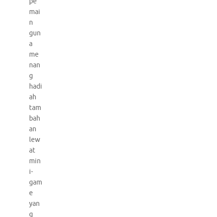
pe
mai
n
gun
a
me
nan
g
hadi
ah
tam
bah
an
lew
at
min
i-
gam
e
yan
g