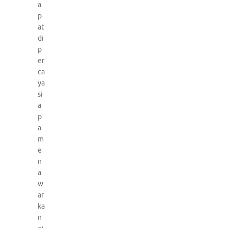
a
p
at
di
p
er
ca
ya
si
a
p
a
m
e
n
a
w
ar
ka
n