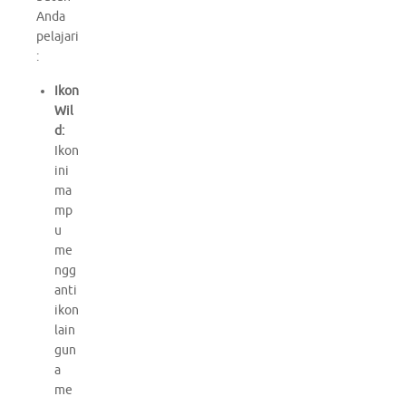
Anda
pelajari
:
Ikon
Wil
d:
Ikon
ini
ma
mp
u
me
ngg
anti
ikon
lain
gun
a
me