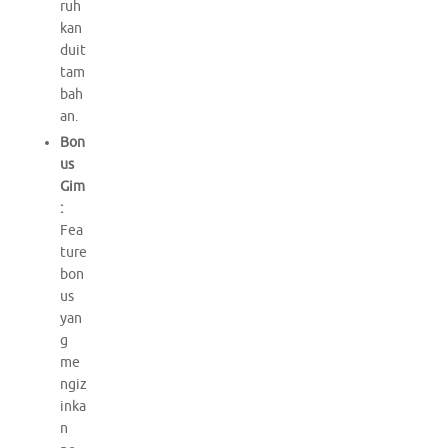
ruh
kan
duit
tam
bah
an.
Bon
us
Gim
:
Fea
ture
bon
us
yan
g
me
ngiz
inka
n