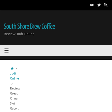
Skip
to
content
South Shore Brew Coffee
Review Judi Online
Home
Judi
Online
Review
Great
China
Slot
Gacor: