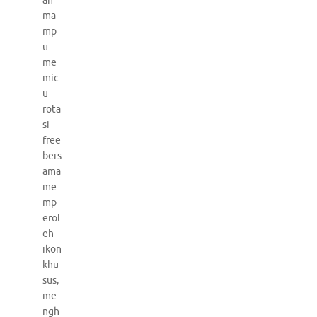
an
ma
mp
u
me
mic
u
rota
si
free
bers
ama
me
mp
erol
eh
ikon
khu
sus,
me
ngh