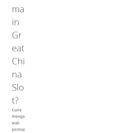
ma
in
Gr
eat
Chi
na
Slo
t?
Guna
menga
wali
permai