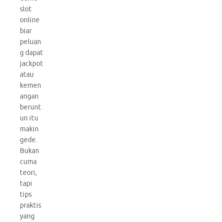
slot
online
biar
peluan
g dapat
jackpot
atau
kemen
angan
berunt
un itu
makin
gede.
Bukan
cuma
teori,
tapi
tips
praktis
yang