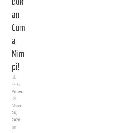
Buk
an
Cum
a
Mim
pi!
Larry
Parker
Maret
28,
2026