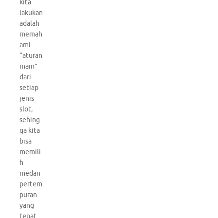
kita
lakukan
adalah
memah
ami
“aturan
main”
dari
setiap
jenis
slot,
sehing
ga kita
bisa
memili
h
medan
pertem
puran
yang
tepat.