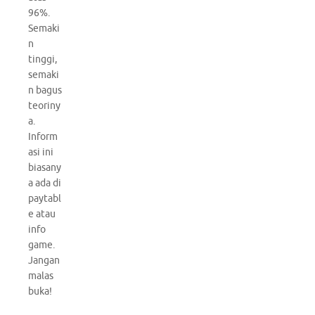
96%.
Semaki
n
tinggi,
semaki
n bagus
teoriny
a.
Inform
asi ini
biasany
a ada di
paytabl
e atau
info
game.
Jangan
malas
buka!