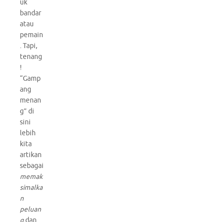
uk
bandar
atau
pemain
. Tapi,
tenang
!
“Gamp
ang
menan
g” di
sini
lebih
kita
artikan
sebagai
memak
simalka
n
peluan
g
dan