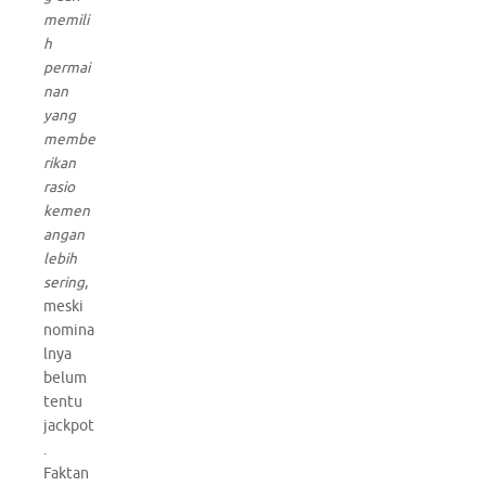
memili
h
permai
nan
yang
membe
rikan
rasio
kemen
angan
lebih
sering
,
meski
nomina
lnya
belum
tentu
jackpot
.
Faktan