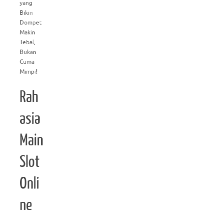
yang
Bikin
Dompet
Makin
Tebal,
Bukan
Cuma
Mimpi!
Rah
asia
Main
Slot
Onli
ne