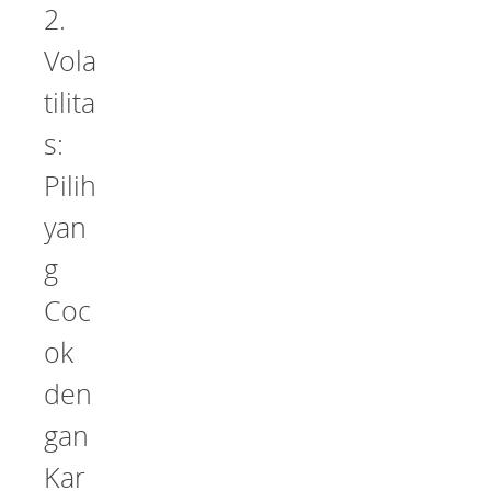
2.
Vola
tilita
s:
Pilih
yan
g
Coc
ok
den
gan
Kar