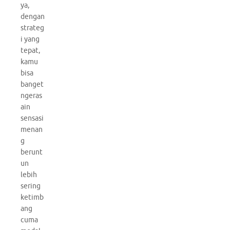
ya,
dengan
strateg
i yang
tepat,
kamu
bisa
banget
ngeras
ain
sensasi
menan
g
berunt
un
lebih
sering
ketimb
ang
cuma