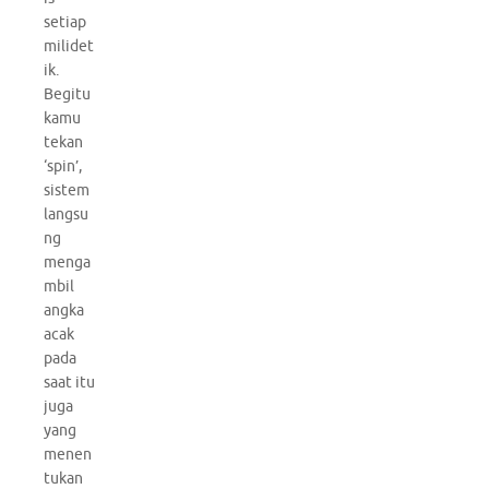
setiap
milidet
ik.
Begitu
kamu
tekan
‘spin’,
sistem
langsu
ng
menga
mbil
angka
acak
pada
saat itu
juga
yang
menen
tukan