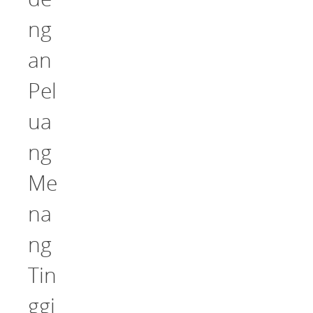
ng
an
Pel
ua
ng
Me
na
ng
Tin
ggi