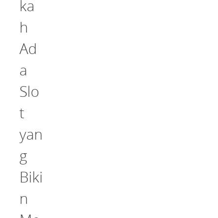
ka
h
Ad
a
Slo
t
yan
g
Biki
n