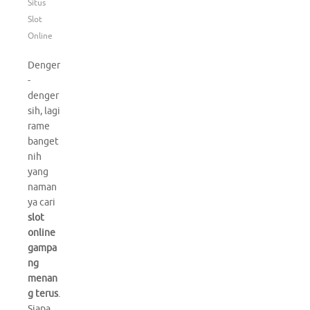
Situs
Slot
Online
Denger
-
denger
sih, lagi
rame
banget
nih
yang
naman
ya cari
slot
online
gampa
ng
menan
g terus
.
Siapa