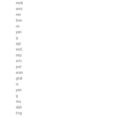
mek
anis
me
bon
us
yan
g
agr
esif,
sep
erti
put
aran
grat
is
yan
g
mu
dah
trig