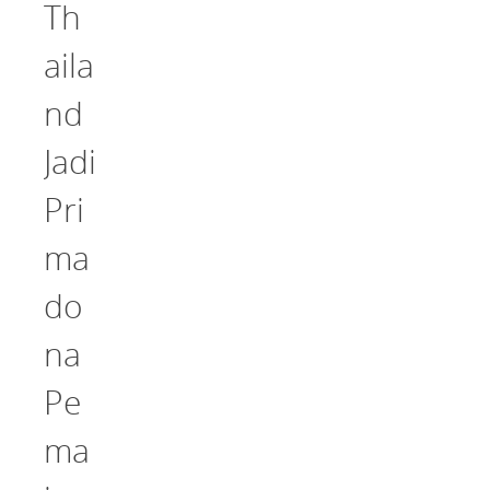
Th
aila
nd
Jadi
Pri
ma
do
na
Pe
ma