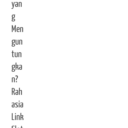
yan
g
Men
gun
tun
gka
n?
Rah
asia
Link