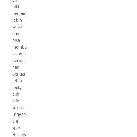
ali
bikin
pemain
lebih
sabar
dan
bisa
memba
ca pola
permai
nan
dengan
lebih
baik,
alih-
alih
sekadar
“ngesp
am”
spin.
Hasilny