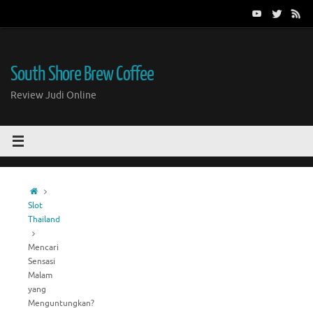
Skip
to
content
South Shore Brew Coffee
Review Judi Online
Home
Slot
Thailand
Mencari
Sensasi
Malam
yang
Menguntungkan?