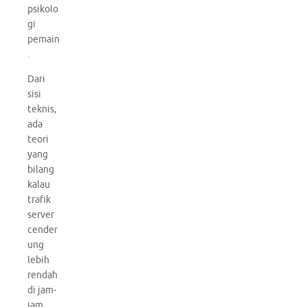
psikolo
gi
pemain
.
Dari
sisi
teknis,
ada
teori
yang
bilang
kalau
trafik
server
cender
ung
lebih
rendah
di jam-
jam