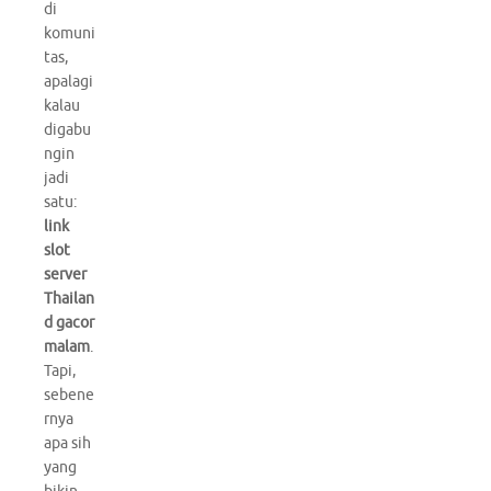
di
komuni
tas,
apalagi
kalau
digabu
ngin
jadi
satu:
link
slot
server
Thailan
d gacor
malam
.
Tapi,
sebene
rnya
apa sih
yang