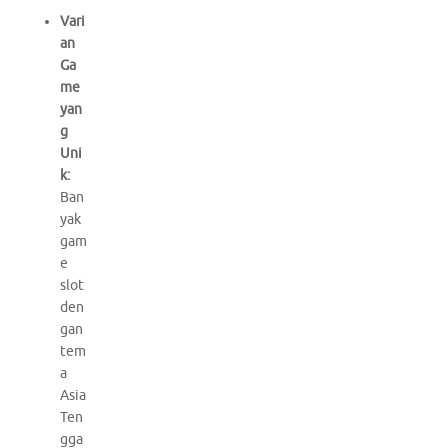
Vari
an
Ga
me
yan
g
Uni
k:
Ban
yak
gam
e
slot
den
gan
tem
a
Asia
Ten
gga