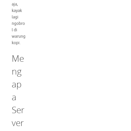
aja,
kayak
lagi
ngobro
l di
warung
kopi.
Me
ng
ap
a
Ser
ver