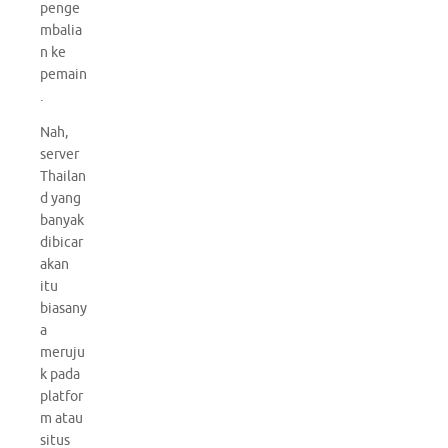
penge
mbalia
n ke
pemain
.
Nah,
server
Thailan
d yang
banyak
dibicar
akan
itu
biasany
a
meruju
k pada
platfor
m atau
situs