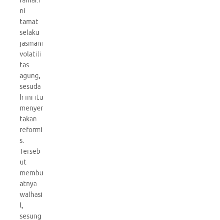
ramai.I
ni
tamat
selaku
jasmani
volatili
tas
agung,
sesuda
h ini itu
menyer
takan
reformi
s.
Terseb
ut
membu
atnya
walhasi
l,
sesung