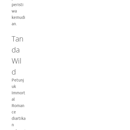
peristi
wa
kemudi
an.
Tan
da
Wil
d
Petunj
uk
Immort
al
Roman
ce
diartika
n