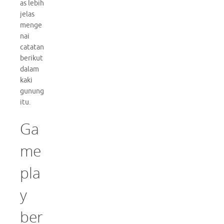
as lebih
jelas
menge
nai
catatan
berikut
dalam
kaki
gunung
itu.
Ga
me
pla
y
ber