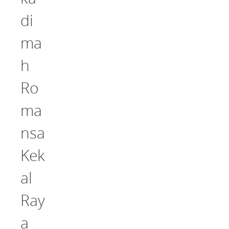
di
ma
h
Ro
ma
nsa
Kek
al
Ray
a