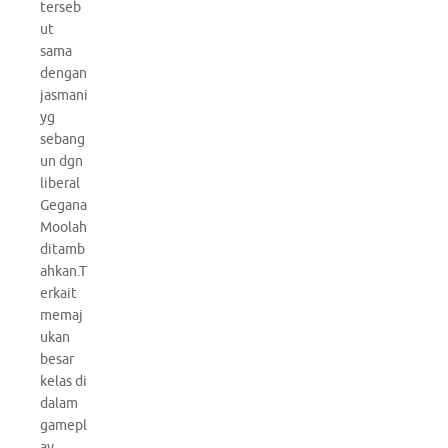
terseb
ut
sama
dengan
jasmani
yg
sebang
un dgn
liberal
Gegana
Moolah
ditamb
ahkan.T
erkait
memaj
ukan
besar
kelas di
dalam
gamepl
ay