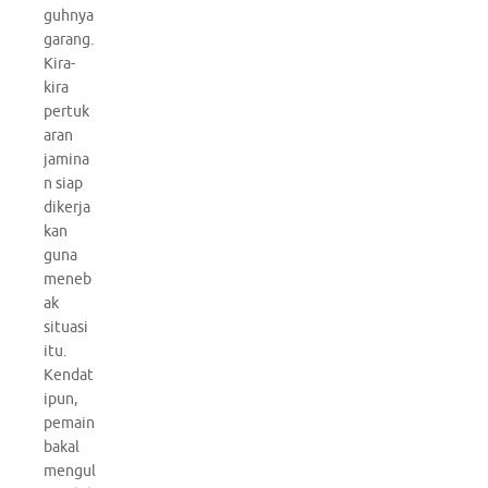
guhnya
garang.
Kira-
kira
pertuk
aran
jamina
n siap
dikerja
kan
guna
meneb
ak
situasi
itu.
Kendat
ipun,
pemain
bakal
mengul