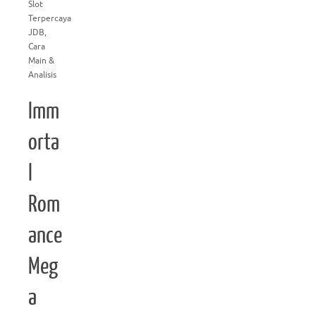
Slot
Terpercaya
JDB,
Cara
Main &
Analisis
Imm
orta
l
Rom
ance
Meg
a