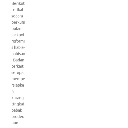
Berikut
terikat
secara
perkum
pulan
jackpot
reformi
s habis-
habisan
. Badan
terkait
serupa
mempe
rsiapka
n
kurang
tingkat
babak
prodeo
nun