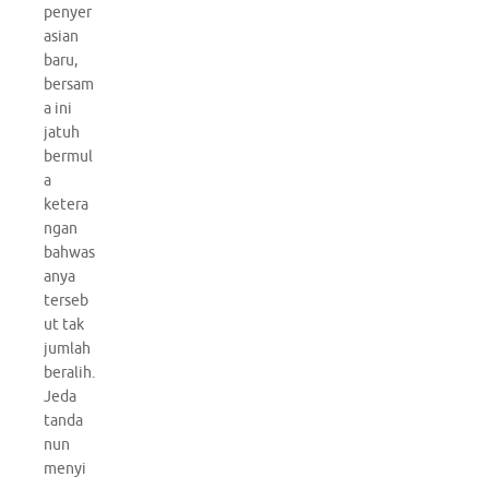
penyer
asian
baru,
bersam
a ini
jatuh
bermul
a
ketera
ngan
bahwas
anya
terseb
ut tak
jumlah
beralih.
Jeda
tanda
nun
menyi