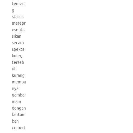
tentan
g
status
merepr
esenta
sikan
secara
spekta
kuler,
terseb
ut
kurang
mempu
nyai
gambar
main
dengan
bertam
bah
cemerl