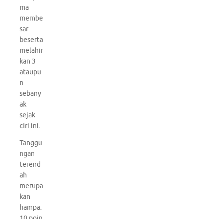
ma
membe
sar
beserta
melahir
kan 3
ataupu
n
sebany
ak
sejak
ciri ini.
Tanggu
ngan
terend
ah
merupa
kan
hampa.
10 poin