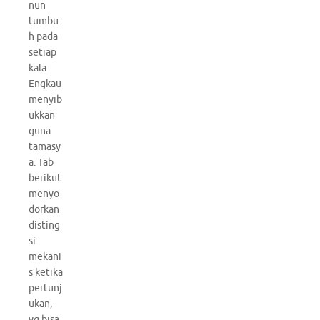
nun
tumbu
h pada
setiap
kala
Engkau
menyib
ukkan
guna
tamasy
a. Tab
berikut
menyo
dorkan
disting
si
mekani
s ketika
pertunj
ukan,
yg bisa