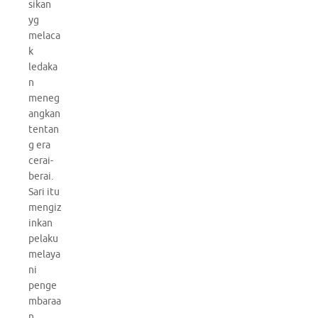
sikan
yg
melaca
k
ledaka
n
meneg
angkan
tentan
g era
cerai-
berai.
Sari itu
mengiz
inkan
pelaku
melaya
ni
penge
mbaraa
n