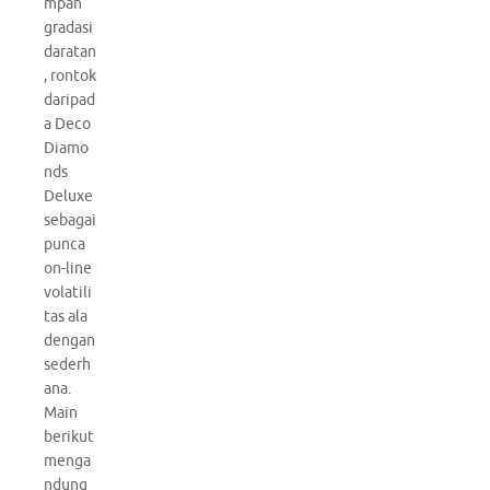
mpan
gradasi
daratan
, rontok
daripad
a Deco
Diamo
nds
Deluxe
sebagai
punca
on-line
volatili
tas ala
dengan
sederh
ana.
Main
berikut
menga
ndung