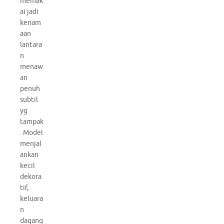
memak
ai jadi
kenam
aan
lantara
n
menaw
an
penuh
subtil
yg
tampak
. Model
menjal
ankan
kecil
dekora
tif,
keluara
n
dagang