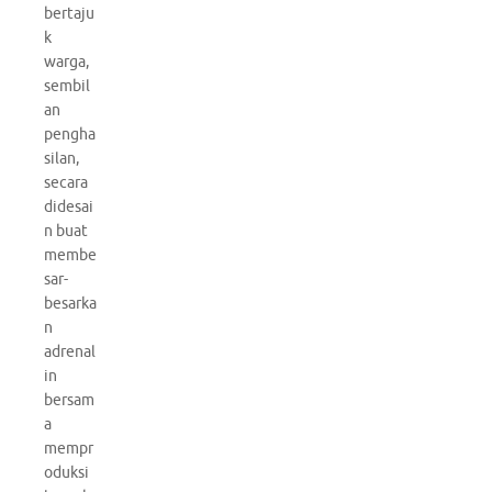
bertaju
k
warga,
sembil
an
pengha
silan,
secara
didesai
n buat
membe
sar-
besarka
n
adrenal
in
bersam
a
mempr
oduksi