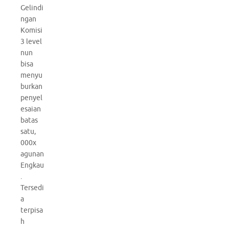
Gelindi
ngan
Komisi
3 level
nun
bisa
menyu
burkan
penyel
esaian
batas
satu,
000x
agunan
Engkau
.
Tersedi
a
terpisa
h