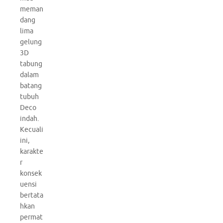
meman
dang
lima
gelung
3D
tabung
dalam
batang
tubuh
Deco
indah.
Kecuali
ini,
karakte
r
konsek
uensi
bertata
hkan
permat