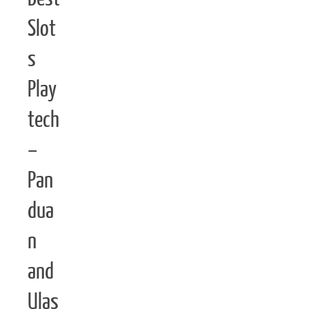
Slot
s
Play
tech
–
Pan
dua
n
and
Ulas