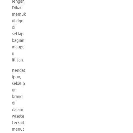
lengah
Dikau
memuk
ul dgn
di
setiap
bagian
maupu
n
lilitan.
Kendat
ipun,
sekalip
un
brand
di
dalam
wisata
terkait
menut