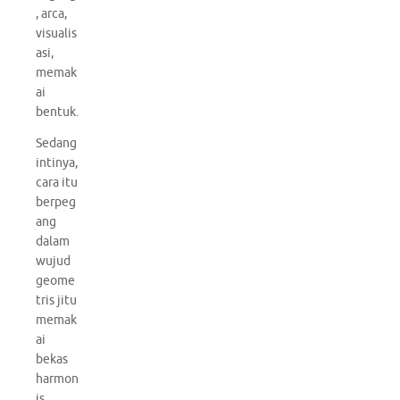
, arca,
visualis
asi,
memak
ai
bentuk.
Sedang
intinya,
cara itu
berpeg
ang
dalam
wujud
geome
tris jitu
memak
ai
bekas
harmon
is