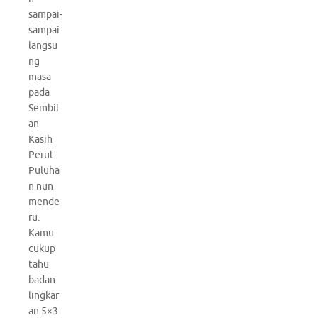
sampai-
sampai
langsu
ng
masa
pada
Sembil
an
Kasih
Perut
Puluha
n nun
mende
ru.
Kamu
cukup
tahu
badan
lingkar
an 5×3