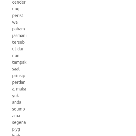
cender
ung
peristi
wa
paham
jasmani
terseb
ut dari
nun
tampak
saat
prinsip
perdan
a, maka
yuk
anda
seump
ama
segena
p yg
kudu