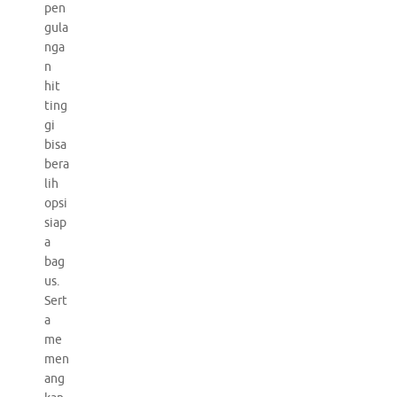
pen
gula
nga
n
hit
ting
gi
bisa
bera
lih
opsi
siap
a
bag
us.
Sert
a
me
men
ang