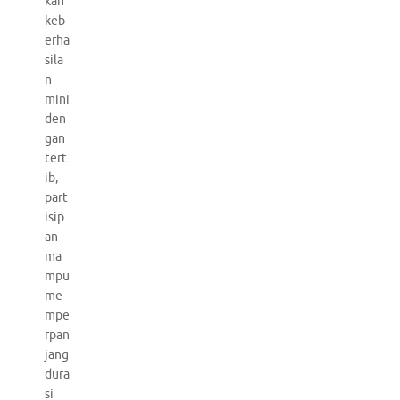
kan
keb
erha
sila
n
mini
den
gan
tert
ib,
part
isip
an
ma
mpu
me
mpe
rpan
jang
dura
si