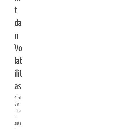
t
da
n
Vo
lat
ilit
as
Slot
88
iala
h
sala