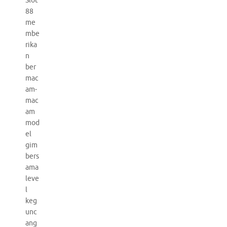
Slot
88
me
mbe
rika
n
ber
mac
am-
mac
am
mod
el
gim
bers
ama
leve
l
keg
unc
ang