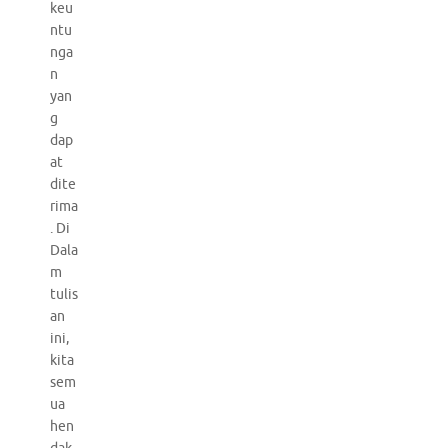
keu
ntu
nga
n
yan
g
dap
at
dite
rima
. Di
Dala
m
tulis
an
ini,
kita
sem
ua
hen