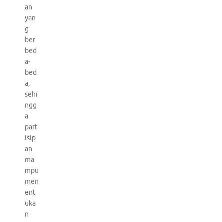
an
yan
g
ber
bed
a-
bed
a,
sehi
ngg
a
part
isip
an
ma
mpu
men
ent
uka
n