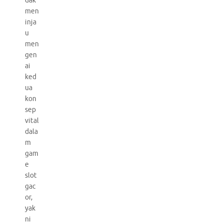
dak
men
inja
u
men
gen
ai
ked
ua
kon
sep
vital
dala
m
gam
e
slot
gac
or,
yak
ni