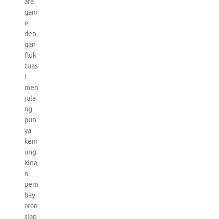
ara
gam
e
den
gan
fluk
tuas
i
men
jula
ng
pun
ya
kem
ung
kina
n
pem
bay
aran
siap