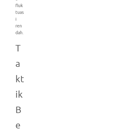
fluk
tuas
i
ren
dah.
T
a
kt
ik
B
e