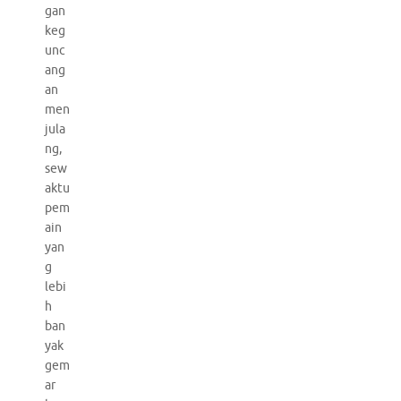
gan
keg
unc
ang
an
men
jula
ng,
sew
aktu
pem
ain
yan
g
lebi
h
ban
yak
gem
ar