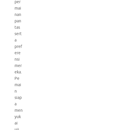
per
mai
nan
pan
tas
sert
a
pref
ere
nsi
mer
eka.
Pe
mai
n
siap
a
men
yuk
ai
uji