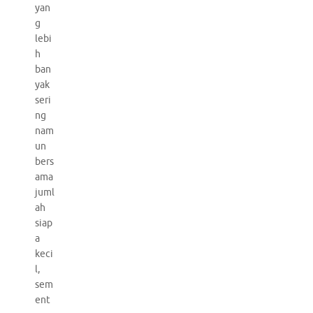
yan
g
lebi
h
ban
yak
seri
ng
nam
un
bers
ama
juml
ah
siap
a
keci
l,
sem
ent