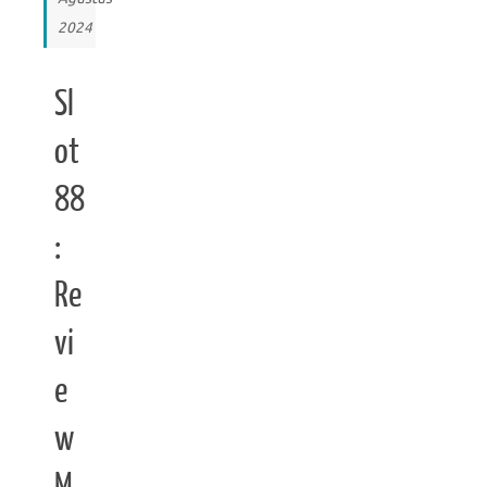
2024
Sl
ot
88
:
Re
vi
e
w