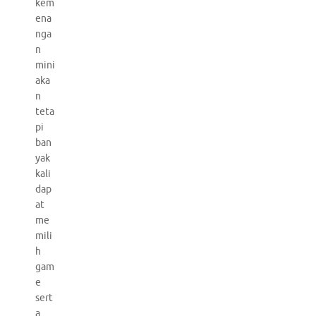
kem
ena
nga
n
mini
aka
n
teta
pi
ban
yak
kali
dap
at
me
mili
h
gam
e
sert
a