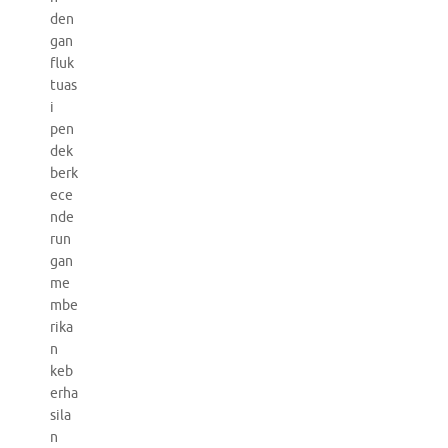
den
gan
fluk
tuas
i
pen
dek
berk
ece
nde
run
gan
me
mbe
rika
n
keb
erha
sila
n