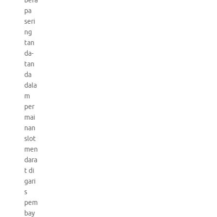
bera
pa
seri
ng
tan
da-
tan
da
dala
m
per
mai
nan
slot
men
dara
t di
gari
s
pem
bay